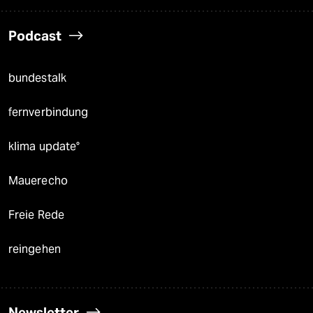
Podcast
bundestalk
fernverbindung
klima update°
Mauerecho
Freie Rede
reingehen
Newsletter