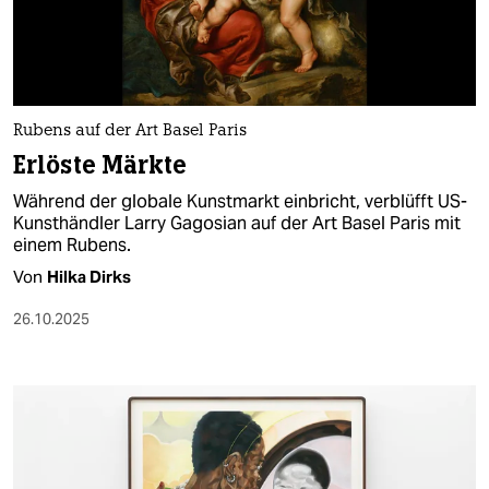
berlin
nord
wahrheit
Rubens auf der Art Basel Paris
verlag
Erlöste Märkte
verlag
Während der globale Kunstmarkt einbricht, verblüfft US-
Kunsthändler Larry Gagosian auf der Art Basel Paris mit
veranstaltungen
einem Rubens.
shop
Von
Hilka Dirks
fragen & hilfe
26.10.2025
unterstützen
abo
genossenschaft