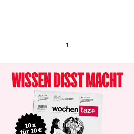
epaper login
1