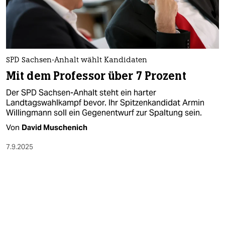
berlin
nord
wahrheit
SPD Sachsen-Anhalt wählt Kandidaten
verlag
Mit dem Professor über 7 Prozent
verlag
Der SPD Sachsen-Anhalt steht ein harter
Landtagswahlkampf bevor. Ihr Spitzenkandidat Armin
veranstaltungen
Willingmann soll ein Gegenentwurf zur Spaltung sein.
shop
Von
David Muschenich
fragen & hilfe
7.9.2025
unterstützen
abo
genossenschaft