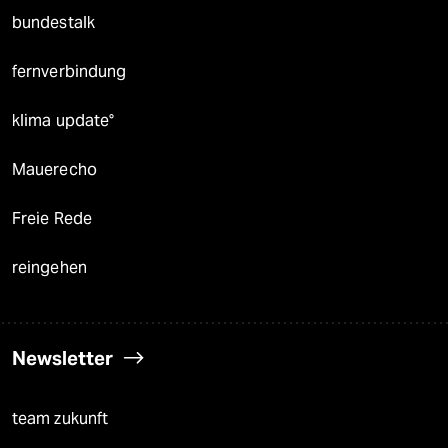
bundestalk
fernverbindung
klima update°
Mauerecho
Freie Rede
reingehen
Newsletter
team zukunft