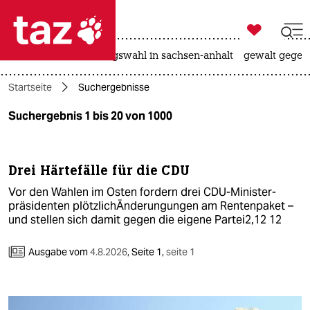

taz zahl ich
hitze
surfen
landtagswahl in sachsen-anhalt
gewalt gegen

taz zahl ich
Startseite
Suchergebnisse
taz zahl ich
Suchergebnis 1 bis 20 von 1000
themen
politik
Drei Härtefälle für die CDU
öko
Vor den Wahlen im Osten fordern drei CDU-Minister­
präsidenten plötzlichÄnderungungen am Rentenpaket –
gesellschaft
und stellen sich damit gegen die eigene Partei2,12 12
kultur
Ausgabe vom
4.8.2026
,
Seite 1,
seite 1
sport