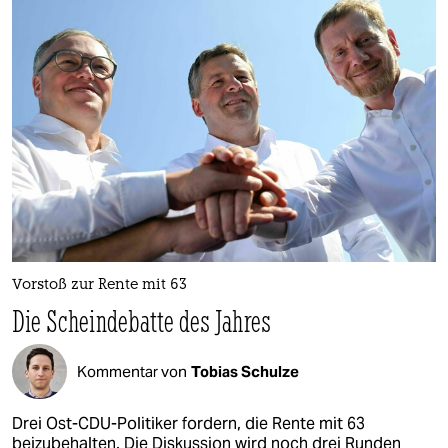
berlin
nord
wahrheit
verlag
verlag
veranstaltungen
shop
Vorstoß zur Rente mit 63
fragen & hilfe
Die Scheindebatte des Jahres
unterstützen
Kommentar von
Tobias Schulze
abo
genossenschaft
Drei Ost-CDU-Politiker fordern, die Rente mit 63
beizubehalten. Die Diskussion wird noch drei Runden