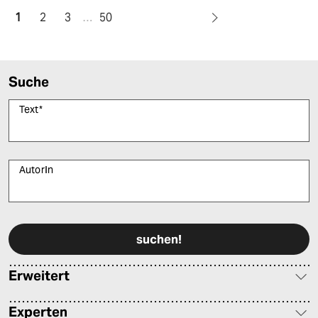
1
2
3
…
50
Suche
Text
*
AutorIn
Bitte füllen Sie alle Pflichtfelder (*) aus, um fortfahren zu können.
Erweitert
Experten