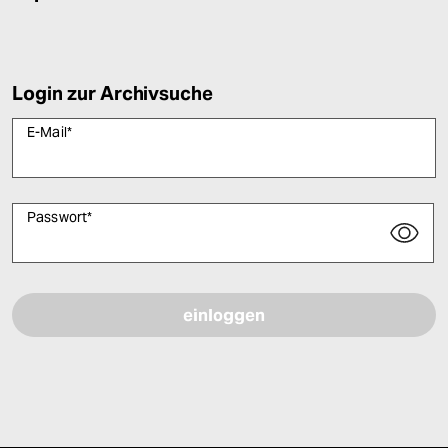
Login zur Archivsuche
E-Mail
*
Passwort
*
Bitte füllen Sie alle Pflichtfelder (*) aus, um fortfahren zu können.