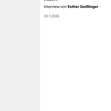
berlin
Interview von
Esther Geißlinger
nord
29.7.2026
wahrheit
verlag
verlag
veranstaltungen
shop
fragen & hilfe
unterstützen
abo
genossenschaft