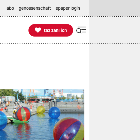
abo
genossenschaft
epaper login

taz zahl ich
taz zahl ich