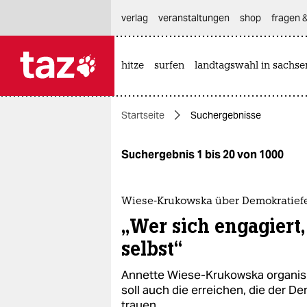
hautnavigation anspringen
hauptinhalt anspringen
footer anspringen
verlag
veranstaltungen
shop
fragen &
hitze
surfen
landtagswahl in sachse

taz zahl ich
taz zahl ich
Startseite
Suchergebnisse
themen
politik
Suchergebnis 1 bis 20 von 1000
öko
Wiese-Krukowska über Demokratiefe
gesellschaft
„Wer sich engagiert, 
selbst“
kultur
Annette Wiese-Krukowska organisier
sport
soll auch die erreichen, die der 
trauen.