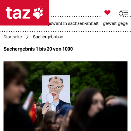

taz zahl ich
hitze
surfen
landtagswahl in sachsen-anhalt
gewalt gegen

taz zahl ich
Startseite
Suchergebnisse
taz zahl ich
Suchergebnis 1 bis 20 von 1000
themen
politik
öko
gesellschaft
kultur
sport