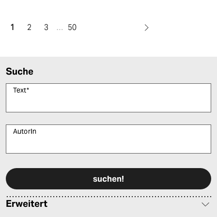
1
2
3
…
50
Suche
Text
*
AutorIn
Bitte füllen Sie alle Pflichtfelder (*) aus, um fortfahren zu können.
Erweitert