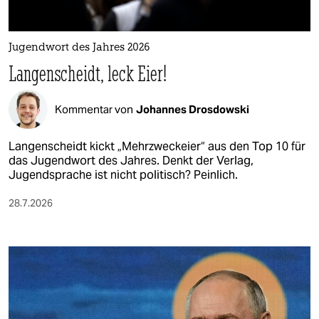
berlin
nord
Jugendwort des Jahres 2026
wahrheit
Langenscheidt, leck Eier!
verlag
Kommentar von
Johannes Drosdowski
verlag
Langenscheidt kickt „Mehrzweckeier“ aus den Top 10 für
veranstaltungen
das Jugendwort des Jahres. Denkt der Verlag,
Jugendsprache ist nicht politisch? Peinlich.
shop
28.7.2026
fragen & hilfe
unterstützen
abo
genossenschaft