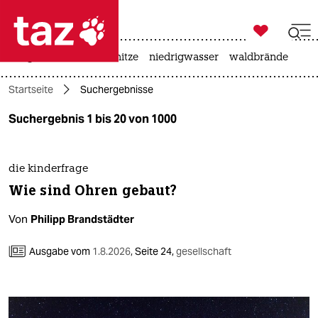

taz zahl ich
krieg in der ukraine
hitze
niedrigwasser
waldbrände

taz zahl ich
Startseite
Suchergebnisse
taz zahl ich
Suchergebnis 1 bis 20 von 1000
themen
politik
die kinderfrage
Wie sind Ohren gebaut?
öko
Von
Philipp Brandstädter
gesellschaft
Ausgabe vom
1.8.2026
,
Seite 24,
gesellschaft
kultur
sport