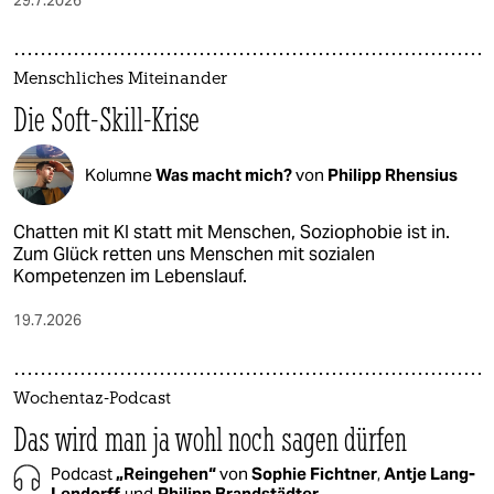
29.7.2026
epaper login
Menschliches Miteinander
Die Soft-Skill-Krise
Kolumne
Was macht mich?
von
Philipp Rhensius
Chatten mit KI statt mit Menschen, Soziophobie ist in.
Zum Glück retten uns Menschen mit sozialen
Kompetenzen im Lebenslauf.
19.7.2026
Wochentaz-Podcast
Das wird man ja wohl noch sagen dürfen
Podcast
„Reingehen“
von
Sophie Fichtner
,
Antje Lang-
Lendorff
und
Philipp Brandstädter