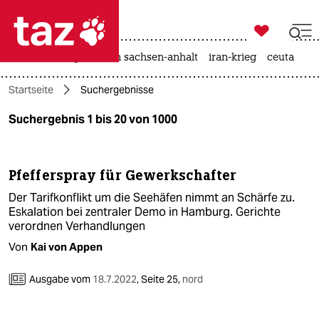

taz zahl ich
hitze
landtagswahl in sachsen-anhalt
iran-krieg
ceuta

taz zahl ich
Startseite
Suchergebnisse
taz zahl ich
Suchergebnis 1 bis 20 von 1000
themen
politik
Pfefferspray für Gewerkschafter
öko
Der Tarifkonflikt um die Seehäfen nimmt an Schärfe zu.
Eskalation bei zentraler Demo in Hamburg. Gerichte
gesellschaft
verordnen Verhandlungen
Von
Kai von Appen
kultur
Ausgabe vom
18.7.2022
,
Seite 25,
nord
sport