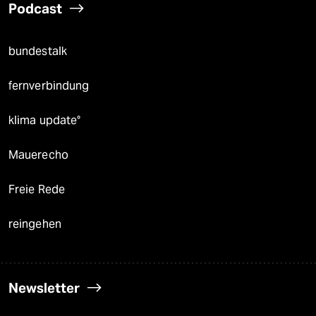
Podcast
bundestalk
fernverbindung
klima update°
Mauerecho
Freie Rede
reingehen
Newsletter