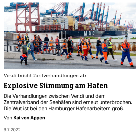
berlin
nord
wahrheit
verlag
verlag
veranstaltungen
Ver.di bricht Tarifverhandlungen ab
shop
Explosive Stimmung am Hafen
fragen & hilfe
Die Verhandlungen zwischen Ver.di und dem
Zentralverband der Seehäfen sind erneut unterbrochen.
unterstützen
Die Wut ist bei den Hamburger Hafenarbeitern groß.
abo
Von
Kai von Appen
genossenschaft
9.7.2022