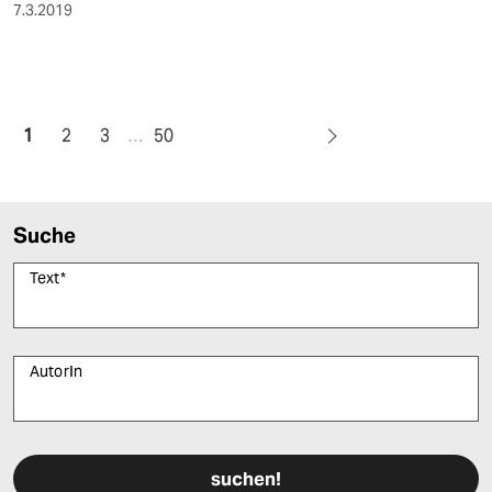
7.3.2019
1
2
3
…
50
Suche
Text
*
AutorIn
Bitte füllen Sie alle Pflichtfelder (*) aus, um fortfahren zu können.