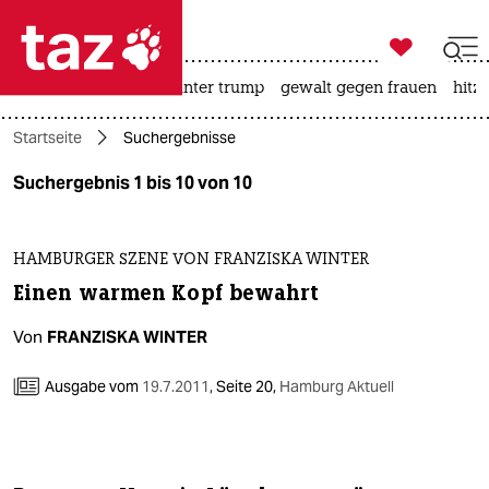

taz zahl ich
nahost-konflikt
usa unter trump
gewalt gegen frauen
hitze

taz zahl ich
Startseite
Suchergebnisse
taz zahl ich
Suchergebnis 1 bis 10 von 10
themen
politik
HAMBURGER SZENE VON FRANZISKA WINTER
Einen warmen Kopf bewahrt
öko
Von
FRANZISKA WINTER
gesellschaft
Ausgabe vom
19.7.2011
,
Seite 20,
Hamburg Aktuell
kultur
sport