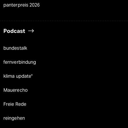
panterpreis 2026
Podcast
bundestalk
fernverbindung
klima update°
Mauerecho
Freie Rede
reingehen