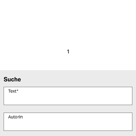
1
Suche
Text
*
AutorIn
Bitte füllen Sie alle Pflichtfelder (*) aus, um fortfahren zu können.