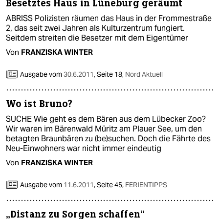
berlin
Besetztes Haus in Lüneburg geräumt
ABRISS Polizisten räumen das Haus in der Frommestraße
nord
2, das seit zwei Jahren als Kulturzentrum fungiert.
Seitdem streiten die Besetzer mit dem Eigentümer
wahrheit
Von
FRANZISKA WINTER
verlag
Ausgabe vom
30.6.2011
,
Seite 18,
Nord Aktuell
verlag
Wo ist Bruno?
veranstaltungen
SUCHE Wie geht es dem Bären aus dem Lübecker Zoo?
shop
Wir waren im Bärenwald Müritz am Plauer See, um den
betagten Braunbären zu (be)suchen. Doch die Fährte des
fragen & hilfe
Neu-Einwohners war nicht immer eindeutig
unterstützen
Von
FRANZISKA WINTER
abo
Ausgabe vom
11.6.2011
,
Seite 45,
FERIENTIPPS
genossenschaft
„Distanz zu Sorgen schaffen“