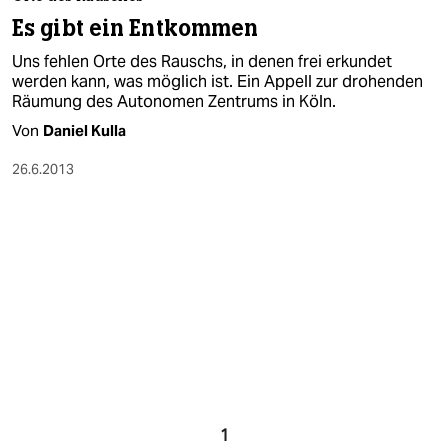
berlin
Es gibt ein Entkommen
nord
Uns fehlen Orte des Rauschs, in denen frei erkundet
werden kann, was möglich ist. Ein Appell zur drohenden
wahrheit
Räumung des Autonomen Zentrums in Köln.
Von
Daniel Kulla
verlag
26.6.2013
verlag
veranstaltungen
shop
fragen & hilfe
unterstützen
abo
genossenschaft
1