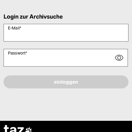
Login zur Archivsuche
E-Mail
*
Passwort
*
Bitte füllen Sie alle Pflichtfelder (*) aus, um fortfahren zu können.
taz
