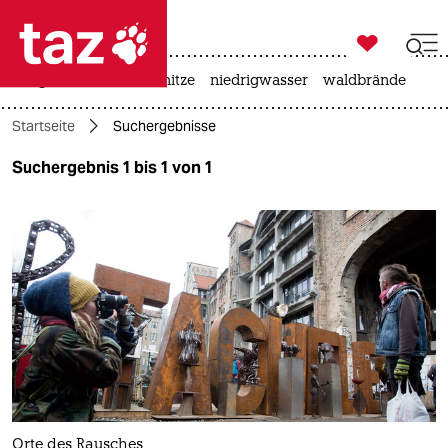

taz zahl ich
krieg in der ukraine
hitze
niedrigwasser
waldbrände

taz zahl ich
Startseite
Suchergebnisse
taz zahl ich
Suchergebnis 1 bis 1 von 1
themen
politik
öko
gesellschaft
kultur
sport
Orte des Rausches