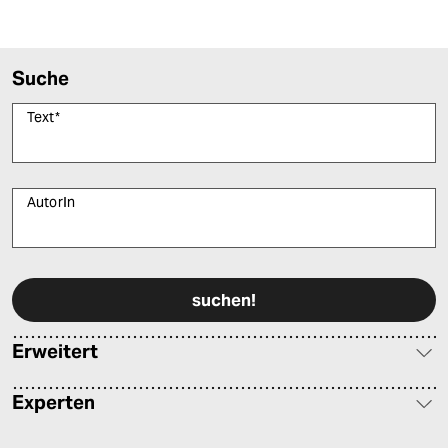
epaper login
Suche
Text
*
AutorIn
Bitte füllen Sie alle Pflichtfelder (*) aus, um fortfahren zu können.
Erweitert
Experten