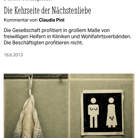
berlin
Die Kehrseite der Nächstenliebe
nord
Kommentar von
Claudia Pinl
wahrheit
Die Gesellschaft profitiert in großem Maße von
freiwilligen Helfern in Kliniken und Wohlfahrtsverbänden.
verlag
Die Beschäftigten profitieren nicht.
verlag
18.6.2013
veranstaltungen
shop
fragen & hilfe
unterstützen
abo
genossenschaft