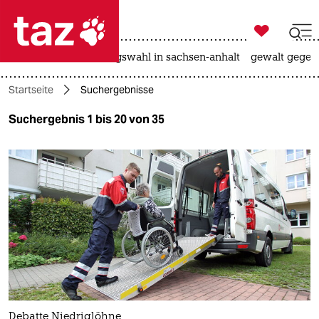

taz zahl ich
hitze
surfen
landtagswahl in sachsen-anhalt
gewalt gegen

taz zahl ich
Startseite
Suchergebnisse
taz zahl ich
Suchergebnis 1 bis 20 von 35
themen
politik
öko
gesellschaft
kultur
sport
Debatte Niedriglöhne