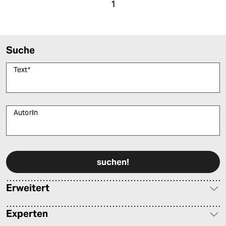
1
Suche
Text
*
AutorIn
Bitte füllen Sie alle Pflichtfelder (*) aus, um fortfahren zu können.
Erweitert
Experten