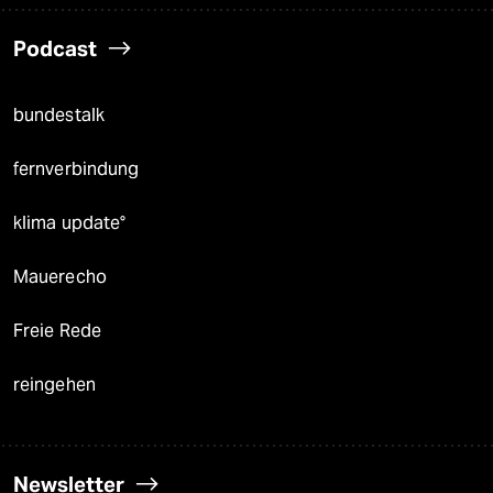
Podcast
bundestalk
fernverbindung
klima update°
Mauerecho
Freie Rede
reingehen
Newsletter