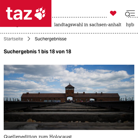

taz zahl ich
niedrigwasser
rente
landtagswahl in sachsen-anhalt
hybri

taz zahl ich
Startseite
Suchergebnisse
taz zahl ich
Suchergebnis 1 bis 18 von 18
themen
politik
öko
gesellschaft
kultur
sport
Quellenedition zum Holocaust