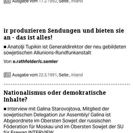
Ausgabe vom
17.2.1992
,
Seite ,
Inland
ir produzieren Sendungen und bieten sie
an - das ist alles!
■ Anatolji Tupikin ist Generaldirektor der neu gebildeten
sowjetischen Allunions-Rundfunkanstalt
Von
e.rathfelder/c.semler
Ausgabe vom
22.3.1991
,
Seite ,
Inland
Nationalismus oder demokratische
Inhalte?
■ Interview mit Galina Starovojtova, Mitglied der
sowjetischen Delegation zur Assembly/ Galina ist
Abgeordnete im Obersten Sowjet der russischen
Föderation für Moskau und im Obersten Sowjet der SU
für Erewan INTERVIEW