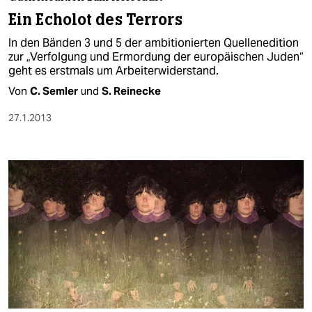
berlin
Ein Echolot des Terrors
nord
In den Bänden 3 und 5 der ambitionierten Quellenedition
zur „Verfolgung und Ermordung der europäischen Juden“
wahrheit
geht es erstmals um Arbeiterwiderstand.
Von
C. Semler
und
S. Reinecke
verlag
27.1.2013
verlag
veranstaltungen
shop
fragen & hilfe
unterstützen
abo
genossenschaft