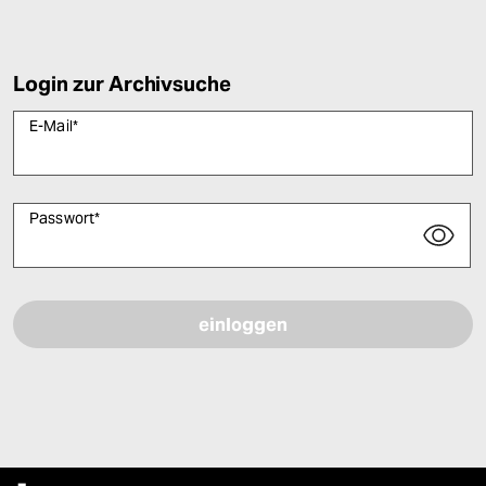
Login zur Archivsuche
E-Mail
*
Passwort
*
Bitte füllen Sie alle Pflichtfelder (*) aus, um fortfahren zu können.