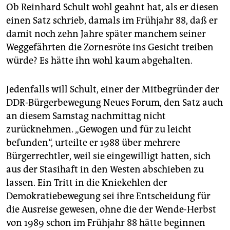
berlin
Ob Reinhard Schult wohl geahnt hat, als er diesen
einen Satz schrieb, damals im Frühjahr 88, daß er
nord
damit noch zehn Jahre später manchem seiner
wahrheit
Weggefährten die Zornesröte ins Gesicht treiben
würde? Es hätte ihn wohl kaum abgehalten.
verlag
Jedenfalls will Schult, einer der Mitbegründer der
verlag
DDR-Bürgerbewegung Neues Forum, den Satz auch
veranstaltungen
an diesem Samstag nachmittag nicht
zurücknehmen. „Gewogen und für zu leicht
shop
befunden“, urteilte er 1988 über mehrere
fragen & hilfe
Bürgerrechtler, weil sie eingewilligt hatten, sich
aus der Stasihaft in den Westen abschieben zu
unterstützen
lassen. Ein Tritt in die Kniekehlen der
abo
Demokratiebewegung sei ihre Entscheidung für
die Ausreise gewesen, ohne die der Wende-Herbst
genossenschaft
von 1989 schon im Frühjahr 88 hätte beginnen