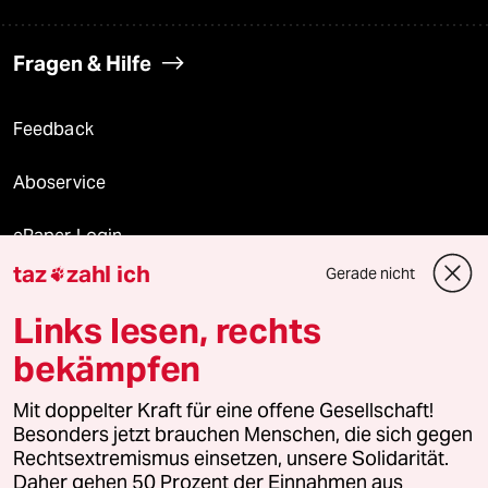
Fragen & Hilfe
Feedback
Aboservice
ePaper Login
taz
zahl ich
Gerade nicht

Downloads für Abonnierende
Links lesen, rechts
bekämpfen
© 2026 taz Verlags und Vertriebs GmbH
Mit doppelter Kraft für eine offene Gesellschaft!
Alle Rechte vorbehalten. Bei rechtlichen Fragen oder für Genehmigungen
wenden Sie sich bitte an
lizenzen@taz.de
Besonders jetzt brauchen Menschen, die sich gegen
Rechtsextremismus einsetzen, unsere Solidarität.
Daher gehen 50 Prozent der Einnahmen aus