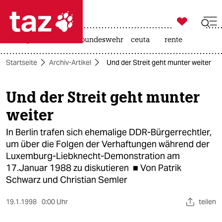

taz zahl ich
niedrigwasser
afd
bundeswehr
ceuta
rente

taz zahl ich
Startseite
Archiv-Artikel
Und der Streit geht munter weiter
taz zahl ich
themen
Und der Streit geht munter
weiter
politik
In Berlin trafen sich ehemalige DDR-Bürgerrechtler,
öko
um über die Folgen der Verhaftungen während der
Luxemburg-Liebknecht-Demonstration am
gesellschaft
17.Januar 1988 zu diskutieren ■ Von Patrik
kultur
Schwarz und Christian Semler
sport
19.1.1998
0:00 Uhr
teilen