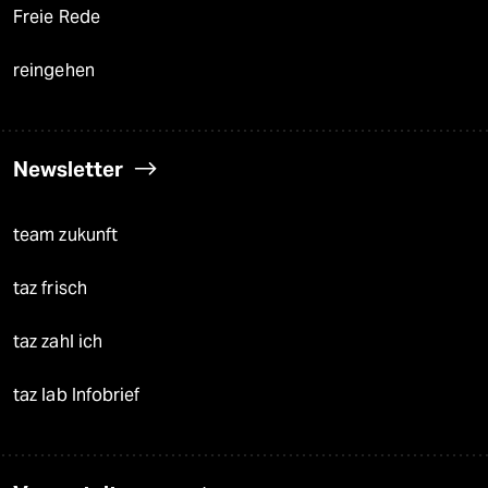
Freie Rede
reingehen
Newsletter
team zukunft
taz frisch
taz zahl ich
taz lab Infobrief