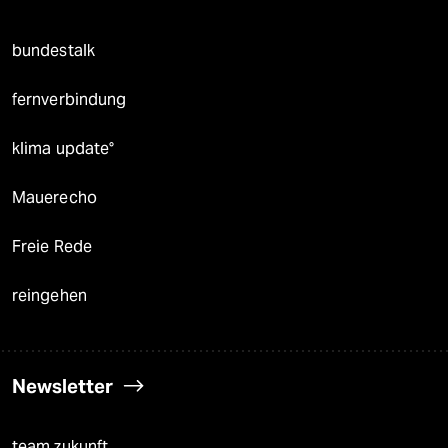
bundestalk
fernverbindung
klima update°
Mauerecho
Freie Rede
reingehen
Newsletter
team zukunft