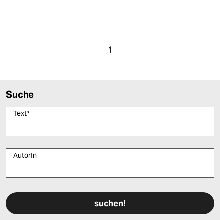
epaper login
1
Suche
Text
*
AutorIn
Bitte füllen Sie alle Pflichtfelder (*) aus, um fortfahren zu können.