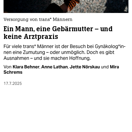
berlin
nord
Versorgung von trans* Männern
wahrheit
Ein Mann, eine Gebärmutter – und
keine Arztpraxis
verlag
Für viele trans* Männer ist der Besuch bei Gy­nä­ko­lo­g*in­
verlag
nen eine Zumutung – oder unmöglich. Doch es gibt
Ausnahmen – und sie machen Hoffnung.
veranstaltungen
Von
Klara Behner
,
Anne Lathan
,
Jette Nörskau
und
Mira
Schrems
shop
17.7.2025
fragen & hilfe
unterstützen
abo
genossenschaft