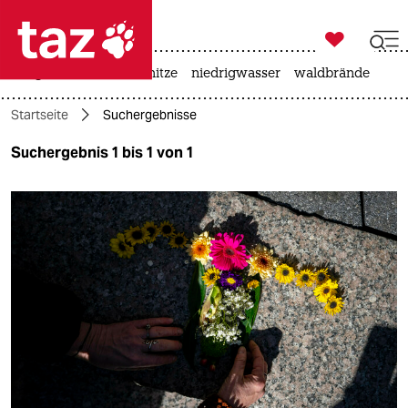

taz zahl ich
krieg in der ukraine
hitze
niedrigwasser
waldbrände

taz zahl ich
Startseite
Suchergebnisse
taz zahl ich
Suchergebnis 1 bis 1 von 1
themen
politik
öko
gesellschaft
kultur
sport