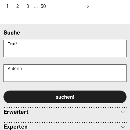
1
2
3
…
50
Suche
Text
*
AutorIn
Bitte füllen Sie alle Pflichtfelder (*) aus, um fortfahren zu können.
Erweitert
Experten