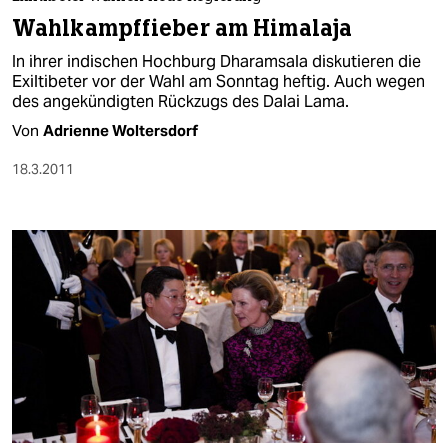
berlin
Wahlkampffieber am Himalaja
nord
In ihrer indischen Hochburg Dharamsala diskutieren die
Exiltibeter vor der Wahl am Sonntag heftig. Auch wegen
wahrheit
des angekündigten Rückzugs des Dalai Lama.
Von
Adrienne Woltersdorf
verlag
18.3.2011
verlag
veranstaltungen
shop
fragen & hilfe
unterstützen
abo
genossenschaft