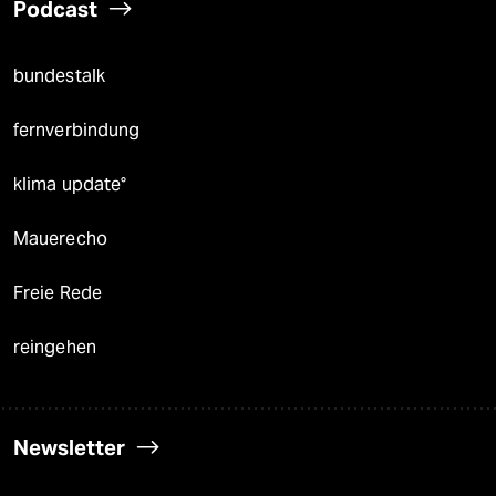
Podcast
bundestalk
fernverbindung
klima update°
Mauerecho
Freie Rede
reingehen
Newsletter