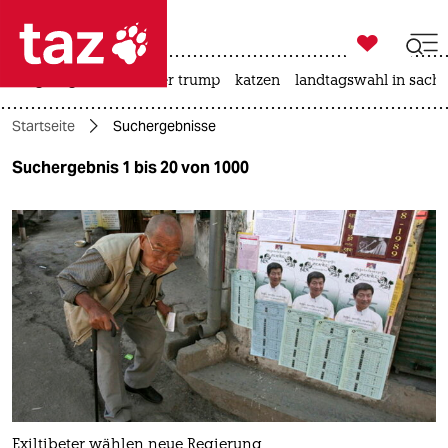

taz zahl ich
bergsteigen
usa unter trump
katzen
landtagswahl in sachs

taz zahl ich
Startseite
Suchergebnisse
taz zahl ich
Suchergebnis 1 bis 20 von 1000
themen
politik
öko
gesellschaft
kultur
sport
Exiltibeter wählen neue Regierung