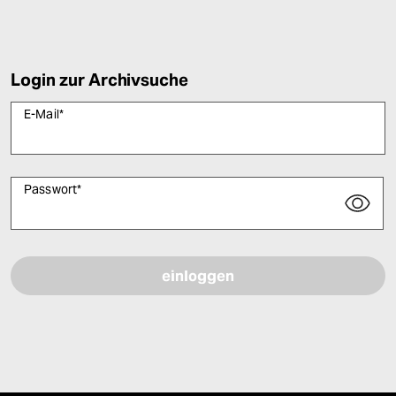
Login zur Archivsuche
E-Mail
*
Passwort
*
Bitte füllen Sie alle Pflichtfelder (*) aus, um fortfahren zu können.