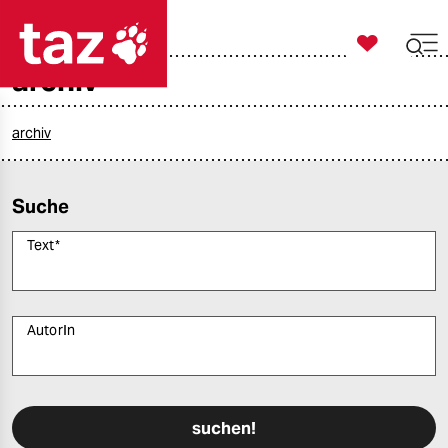

taz zahl ich
archiv

taz zahl ich
taz zahl ich
archiv
themen
Suche
politik
Text
*
öko
gesellschaft
AutorIn
kultur
Bitte füllen Sie alle Pflichtfelder (*) aus, um fortfahren zu können.
sport