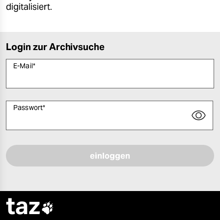
digitalisiert.
Login zur Archivsuche
E-Mail
*
Passwort
*
Bitte füllen Sie alle Pflichtfelder (*) aus, um fortfahren zu können.
taz
