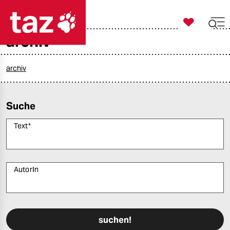

taz zahl ich
archiv

taz zahl ich
taz zahl ich
archiv
themen
Suche
politik
Text
*
öko
gesellschaft
AutorIn
kultur
Bitte füllen Sie alle Pflichtfelder (*) aus, um fortfahren zu können.
sport