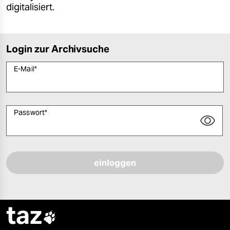
digitalisiert.
Login zur Archivsuche
E-Mail
*
Passwort
*
Bitte füllen Sie alle Pflichtfelder (*) aus, um fortfahren zu können.
taz
