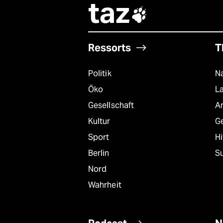
taz

Ressorts
T
Politik
Na
Öko
L
Gesellschaft
A
Kultur
G
Sport
Hi
Berlin
S
Nord
Wahrheit