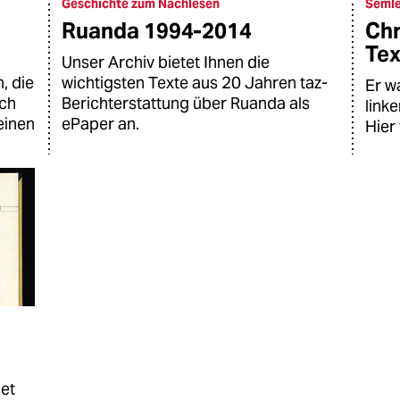
Geschichte zum Nachlesen
Semle
Ruanda 1994-2014
Chr
Tex
Unser Archiv bietet Ihnen die
, die
wichtigsten Texte aus 20 Jahren taz-
Er w
uch
Berichterstattung über Ruanda als
link
einen
ePaper an.
Hier 
net