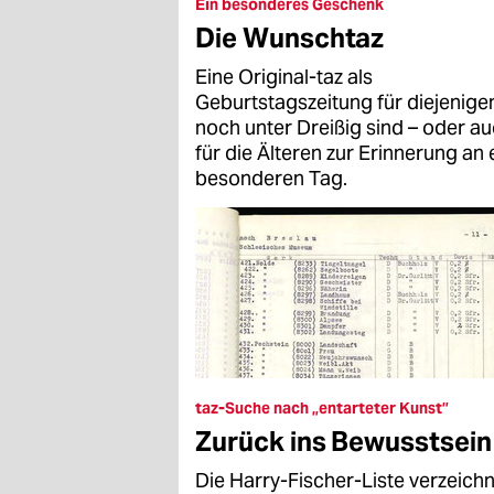
epaper login
Ein besonderes Geschenk
Die Wunschtaz
Eine Original-taz als
Geburtstagszeitung für diejenigen
noch unter Dreißig sind – oder a
für die Älteren zur Erinnerung an 
besonderen Tag.
taz-Suche nach „entarteter Kunst”
Zurück ins Bewusstsein
Die Harry-Fischer-Liste verzeich