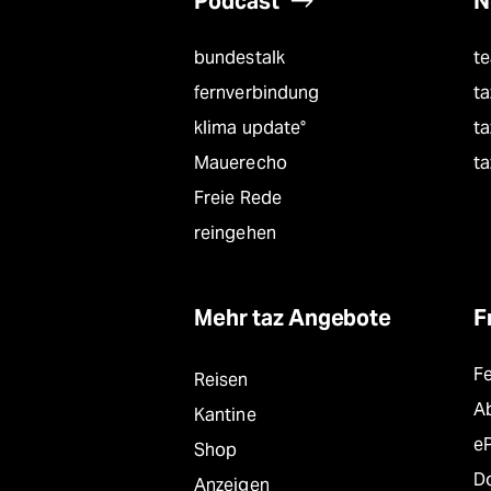
Podcast
N
bundestalk
t
fernverbindung
ta
klima update°
ta
Mauerecho
ta
Freie Rede
reingehen
Mehr taz Angebote
F
F
Reisen
A
Kantine
e
Shop
D
Anzeigen