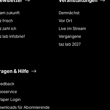
ewsletter
Veranstaltungen
eam zukunft
Demnächst
z frisch
Vor Ort
z zahl ich
Live im Stream
z lab Infobrief
Vergangene
taz lab 2027
ragen & Hilfe
eedback
boservice
Paper Login
ownloads für Abonnierende