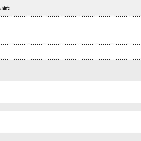
 hilfe
 alle Pflichtfelder (*) aus, um fortfahren zu können.