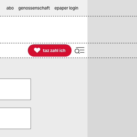
abo
genossenschaft
epaper login

taz zahl ich
taz zahl ich