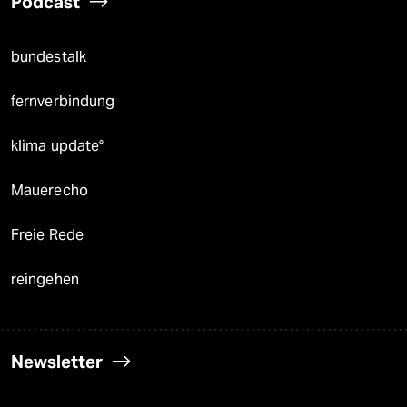
Podcast
bundestalk
fernverbindung
klima update°
Mauerecho
Freie Rede
reingehen
Newsletter