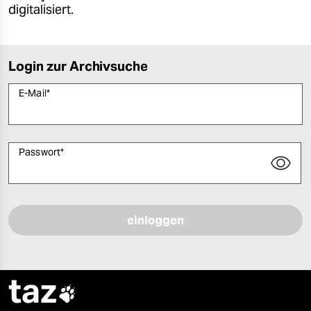
digitalisiert.
Login zur Archivsuche
E-Mail
*
Passwort
*
Bitte füllen Sie alle Pflichtfelder (*) aus, um fortfahren zu können.
taz
