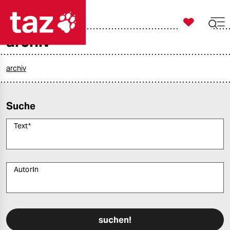

taz zahl ich
archiv

taz zahl ich
taz zahl ich
archiv
themen
Suche
politik
Text
*
öko
gesellschaft
AutorIn
kultur
Bitte füllen Sie alle Pflichtfelder (*) aus, um fortfahren zu können.
sport