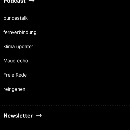
Podcast
bundestalk
fernverbindung
klima update°
Mauerecho
Freie Rede
reingehen
Newsletter