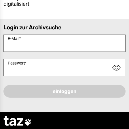
digitalisiert.
Login zur Archivsuche
E-Mail
*
Passwort
*
Bitte füllen Sie alle Pflichtfelder (*) aus, um fortfahren zu können.
taz
