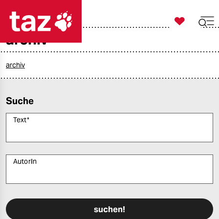

taz zahl ich
archiv

taz zahl ich
taz zahl ich
archiv
themen
Suche
politik
Text
*
öko
gesellschaft
AutorIn
kultur
Bitte füllen Sie alle Pflichtfelder (*) aus, um fortfahren zu können.
sport