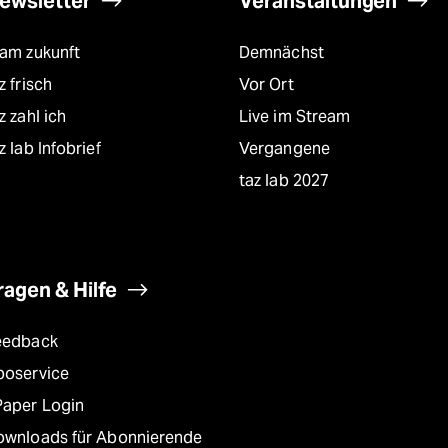
ewsletter
Veranstaltungen
eam zukunft
Demnächst
z frisch
Vor Ort
z zahl ich
Live im Stream
z lab Infobrief
Vergangene
taz lab 2027
ragen & Hilfe
eedback
boservice
Paper Login
ownloads für Abonnierende