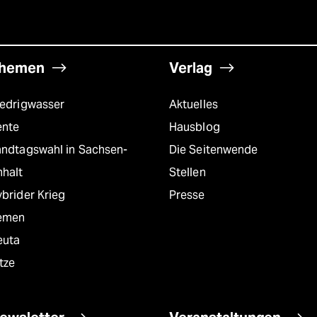
hemen
Verlag
iedrigwasser
Aktuelles
ente
Hausblog
andtagswahl in Sachsen-
Die Seitenwende
nhalt
Stellen
brider Krieg
Presse
emen
euta
tze