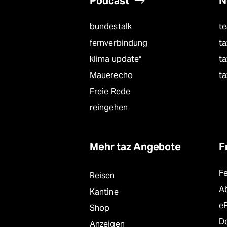
Podcast
N
bundestalk
t
fernverbindung
ta
klima update°
ta
Mauerecho
ta
Freie Rede
reingehen
Mehr taz Angebote
F
F
Reisen
A
Kantine
e
Shop
D
Anzeigen