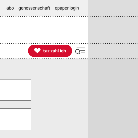
abo
genossenschaft
epaper login

taz zahl ich
taz zahl ich