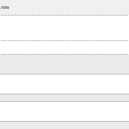
 hilfe
 alle Pflichtfelder (*) aus, um fortfahren zu können.