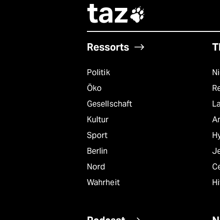
taz

Ressorts
T
Politik
N
Öko
R
Gesellschaft
L
Kultur
A
Sport
Hy
Berlin
J
Nord
C
Wahrheit
Hi