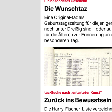
epaper login
Ein besonderes Geschenk
Die Wunschtaz
Eine Original-taz als
Geburtstagszeitung für diejenigen
noch unter Dreißig sind – oder a
für die Älteren zur Erinnerung an 
besonderen Tag.
taz-Suche nach „entarteter Kunst”
Zurück ins Bewusstsein
Die Harry-Fischer-Liste verzeich