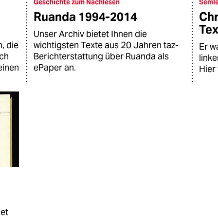
Geschichte zum Nachlesen
Semle
Ruanda 1994-2014
Chr
Tex
Unser Archiv bietet Ihnen die
, die
wichtigsten Texte aus 20 Jahren taz-
Er w
uch
Berichterstattung über Ruanda als
link
einen
ePaper an.
Hier 
net