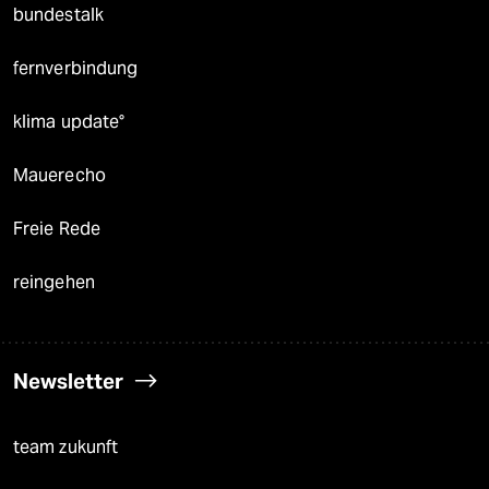
bundestalk
fernverbindung
klima update°
Mauerecho
Freie Rede
reingehen
Newsletter
team zukunft