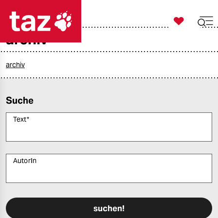

taz zahl ich
archiv

taz zahl ich
taz zahl ich
archiv
themen
Suche
politik
Text
*
öko
gesellschaft
AutorIn
kultur
Bitte füllen Sie alle Pflichtfelder (*) aus, um fortfahren zu können.
sport