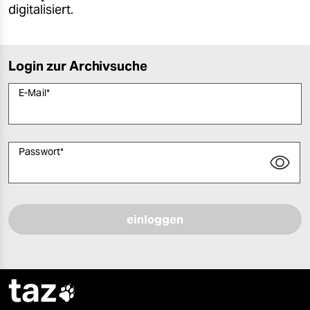
digitalisiert.
Login zur Archivsuche
E-Mail
*
Passwort
*
Bitte füllen Sie alle Pflichtfelder (*) aus, um fortfahren zu können.
taz
