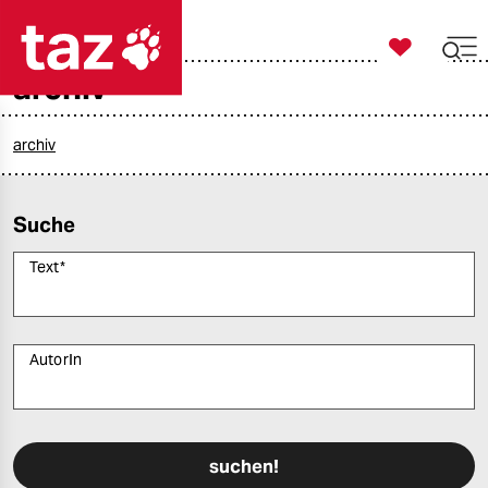

taz zahl ich
archiv

taz zahl ich
taz zahl ich
archiv
themen
Suche
politik
Text
*
öko
gesellschaft
AutorIn
kultur
Bitte füllen Sie alle Pflichtfelder (*) aus, um fortfahren zu können.
sport