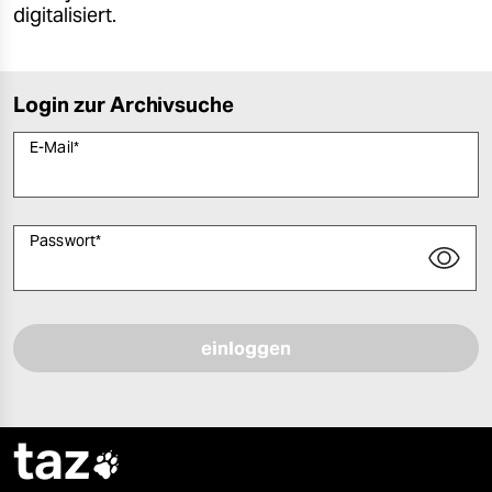
digitalisiert.
Login zur Archivsuche
E-Mail
*
Passwort
*
Bitte füllen Sie alle Pflichtfelder (*) aus, um fortfahren zu können.
taz
