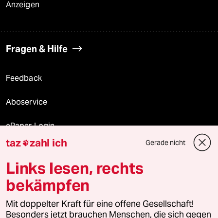
Anzeigen
Fragen & Hilfe
Feedback
Aboservice
ePaper Login
taz
zahl ich
Gerade nicht

Downloads für Abonnierende
Links lesen, rechts
bekämpfen
© 2026 taz Verlags und Vertriebs GmbH
Mit doppelter Kraft für eine offene Gesellschaft!
Alle Rechte vorbehalten. Bei rechtlichen Fragen oder für Genehmigungen
wenden Sie sich bitte an
lizenzen@taz.de
Besonders jetzt brauchen Menschen, die sich gegen