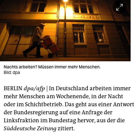
berlin
nord
wahrheit
verlag
verlag
veranstaltungen
Nachts arbeiten? Müssen immer mehr Menschen.
Bild: dpa
shop
BERLIN
dpa/afp
| In Deutschland arbeiten immer
fragen & hilfe
mehr Menschen am Wochenende, in der Nacht
unterstützen
oder im Schichtbetrieb. Das geht aus einer Antwort
der Bundesregierung auf eine Anfrage der
abo
Linksfraktion im Bundestag hervor, aus der die
genossenschaft
Süddeutsche Zeitung
zitiert.