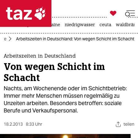

taz zahl ich
hitze
krieg in der ukraine
niedrigwasser
ceuta
waldbrän

taz zahl ich
mie
Arbeitszeiten in Deutschland: Von wegen Schicht im Schacht
taz zahl ich
themen
Arbeitszeiten in Deutschland
Von wegen Schicht im
politik
Schacht
öko
Nachts, am Wochenende oder im Schichtbetrieb:
Immer mehr Menschen müssen regelmäßig zu
gesellschaft
Unzeiten arbeiten. Besonders betroffen: soziale
Berufe und Verkaufspersonal.
kultur
sport
18.2.2013
8:33 Uhr
teilen