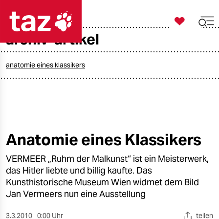

taz zahl ich
archiv-artikel

taz zahl ich
taz zahl ich
anatomie eines klassikers
themen
politik
öko
Anatomie eines Klassikers
gesellschaft
VERMEER „Ruhm der Malkunst“ ist ein Meisterwerk,
das Hitler liebte und billig kaufte. Das
kultur
Kunsthistorische Museum Wien widmet dem Bild
Jan Vermeers nun eine Ausstellung
sport
3.3.2010
0:00 Uhr
teilen