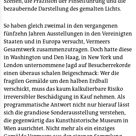
Szenen, die Präzision der Pinselführung und die
epaper login
bezaubernde Darstellung des gemalten Lichts.
So haben gleich zweimal in den vergangenen
fünfzehn Jahren Ausstellungen in den Vereinigten
Staaten und in Europa versucht, Vermeers
Gesamtwerk zusammenzutragen. Doch hatte diese
in Washington und Den Haag, in New York und
London unternommene Jagd auf Besucherrekorde
einen überaus schalen Beigeschmack: Wer die
fragilen Gemälde um den halben Erdball
verschickt, muss das kaum kalkulierbare Risiko
irreversibler Beschädigung in Kauf nehmen. Als
programmatische Antwort nicht nur hierauf lässt
sich die grandiose Sonderausstellung verstehen,
die gegenwärtig das Kunsthistorische Museum in
Wien ausrichtet. Nicht mehr als ein einziges