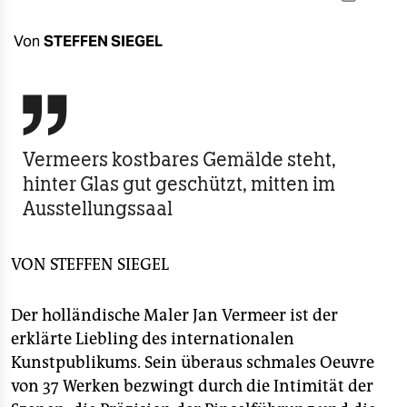
berlin
nord
Von
STEFFEN SIEGEL
wahrheit

verlag
Vermeers kostbares Gemälde steht,
verlag
hinter Glas gut geschützt, mitten im
veranstaltungen
Ausstellungssaal
shop
VON
STEFFEN SIEGEL
fragen & hilfe
unterstützen
Der holländische Maler Jan Vermeer ist der
erklärte Liebling des internationalen
abo
Kunstpublikums. Sein überaus schmales Oeuvre
genossenschaft
von 37 Werken bezwingt durch die Intimität der