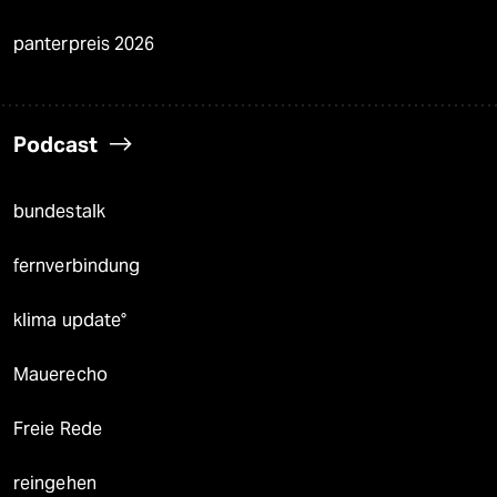
panterpreis 2026
Podcast
bundestalk
fernverbindung
klima update°
Mauerecho
Freie Rede
reingehen