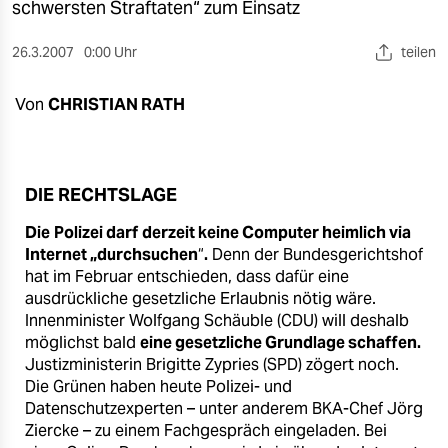
berlin
schwersten Straftaten“ zum Einsatz
nord
26.3.2007
0:00 Uhr
teilen
wahrheit
Von
CHRISTIAN RATH
verlag
verlag
DIE RECHTSLAGE
veranstaltungen
Die
Polizei darf
derzeit keine Computer heimlich via
shop
Internet „durchsuchen
“
.
Denn der Bundesgerichtshof
hat im Februar entschieden, dass dafür eine
fragen & hilfe
ausdrückliche gesetzliche Erlaubnis nötig wäre.
Innenminister Wolfgang Schäuble (CDU) will deshalb
unterstützen
möglichst bald
eine gesetzliche Grundlage schaffen.
Justizministerin Brigitte Zypries (SPD) zögert noch.
abo
Die Grünen haben heute Polizei- und
Datenschutzexperten – unter anderem BKA-Chef Jörg
genossenschaft
Ziercke – zu einem Fachgespräch eingeladen. Bei