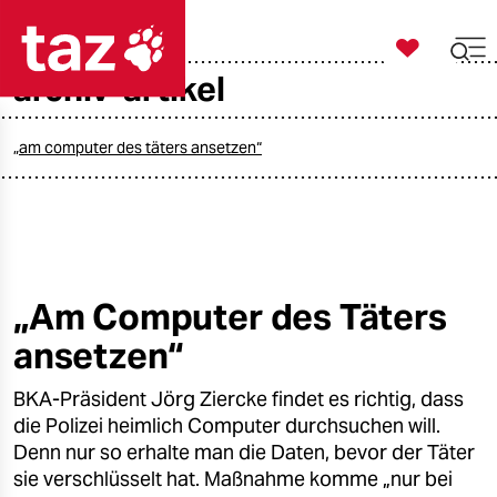

taz zahl ich
archiv-artikel

taz zahl ich
taz zahl ich
„am computer des täters ansetzen“
themen
politik
öko
„Am Computer des Täters
ansetzen“
gesellschaft
BKA-Präsident Jörg Ziercke findet es richtig, dass
kultur
die Polizei heimlich Computer durchsuchen will.
sport
Denn nur so erhalte man die Daten, bevor der Täter
sie verschlüsselt hat. Maßnahme komme „nur bei