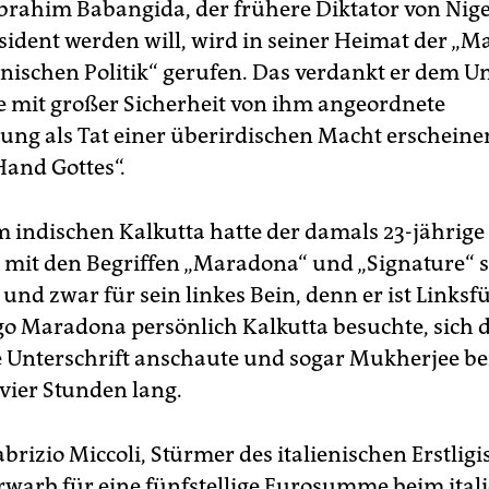
Ibrahim Babangida, der frühere Diktator von Nige
sident werden will, wird in seiner Heimat der „
anischen Politik“ gerufen. Das verdankt er dem 
ne mit großer Sicherheit von ihm angeordnete
ung als Tat einer überirdischen Macht erscheinen
Hand Gottes“.
Im indischen Kalkutta hatte der damals 23-jährige
mit den Begriffen „Maradona“ und „Signature“ s
 und zwar für sein linkes Bein, denn er ist Linksfü
go Maradona persönlich Kalkutta besuchte, sich d
 Unterschrift anschaute und sogar Mukherjee be
 vier Stunden lang.
abrizio Miccoli, Stürmer des italienischen Erstlig
rwarb für eine fünfstellige Eurosumme beim ital