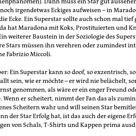
nphänomen). Dann muss ein Star gut aussehen,
 noch irgendetwas Eckiges aufweisen – in Maradon
ie Ecke. Ein Superstar sollte auch schon mal tief 
 da hat Maradona mit Koks, Prostituierten und Kn
Ein weiterer Baustein in der Soziologie des Superst
e Stars müssen ihn verehren oder zumindest int
he Fabrizio Miccoli.
ber: Ein Superstar kann so doof, so exzentrisch, so
lt sein, wie er möchte – er wird nie belächelt, s
rnst genommen, als wäre er ein enger Freund od
e. Wenn er scheitert, nimmt der Fan das als zumin
igenes Scheitern wahr und will seinen Star bemitl
nn der Star Erfolg hat, ist das auch der eigene Erf
agen von Schals, T-Shirts und Kappen prima aus