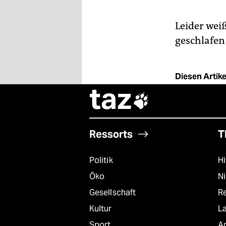
Leider wei
geschlafen
Diesen Artikel
taz

Ressorts
T
Politik
Hi
Öko
N
Gesellschaft
R
Kultur
L
Sport
A