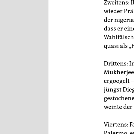
epaper login
Zweitens: 
wieder Prä
der nigeri
dass er ei
Wahlfälsch
quasi als „
Drittens: 
Mukherjee 
ergoogelt –
jüngst Die
gestochene
weinte der
Viertens: F
Palermo, e