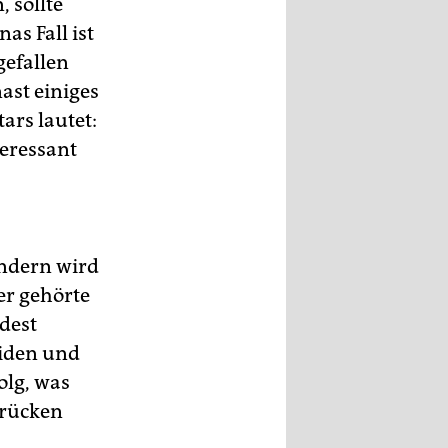
 sollte
as Fall ist
gefallen
ast einiges
ars lautet:
eressant
ondern wird
er gehörte
dest
eiden und
olg, was
drücken