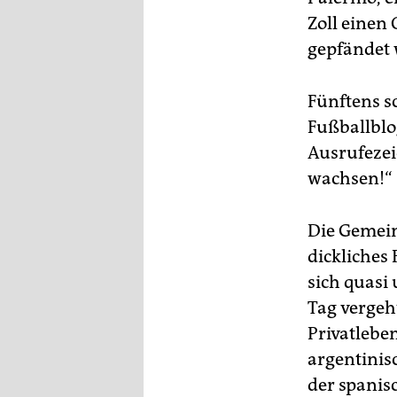
Zoll einen
gepfändet 
Fünftens sc
Fußballblog
Ausrufezei
wachsen!“
Die Gemeins
dickliches 
sich quasi
Tag vergeh
Privatlebe
argentinis
der spanisc