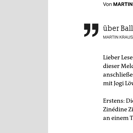
berlin
Von
MARTIN
nord
wahrheit
über Bal

MARTIN KRAU
verlag
verlag
Lieber Lese
veranstaltungen
dieser Mel
anschließe
shop
mit Jogi Lö
fragen & hilfe
unterstützen
Erstens: D
Zinédine Z
abo
an einem T
genossenschaft