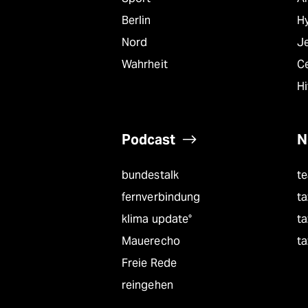
Berlin
Hy
Nord
J
Wahrheit
C
Hi
Podcast
N
bundestalk
t
fernverbindung
ta
klima update°
ta
Mauerecho
ta
Freie Rede
reingehen