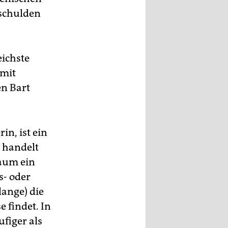
rschulden
eichste
 mit
en Bart
in, ist ein
s handelt
kaum ein
s- oder
lange) die
 findet. In
ufiger als