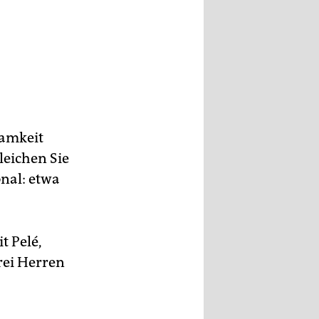
samkeit
leichen Sie
onal: etwa
t Pelé,
rei Herren