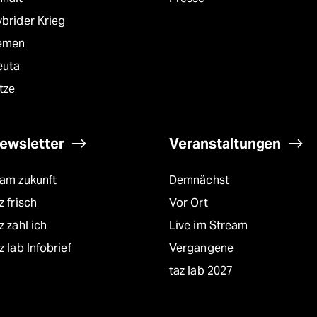
brider Krieg
emen
euta
tze
ewsletter
Veranstaltungen
eam zukunft
Demnächst
z frisch
Vor Ort
z zahl ich
Live im Stream
z lab Infobrief
Vergangene
taz lab 2027