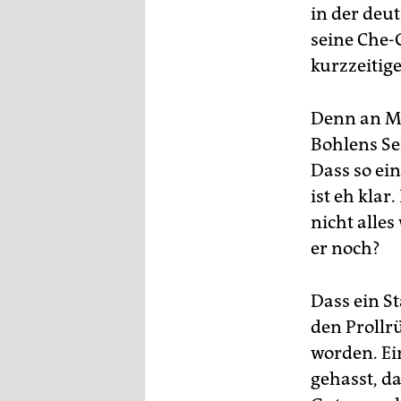
in der deu
seine Che-
kurzzeitige
Denn an Ma
Bohlens Se
Dass so ei
ist eh kla
nicht alles
er noch?
Dass ein St
den Prollr
worden. Ein
gehasst, das