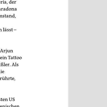
ria, der
Maradona
Umstand,
 lässt –
 Arjun
ein Tattoo
ßler. Als
ie
rührte,
isten US
ienischen