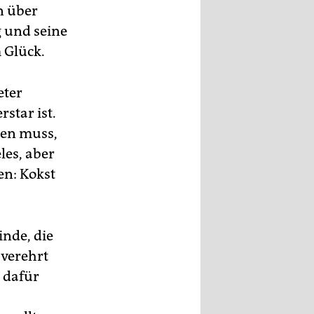
n über
 und seine
m Glück.
eter
star ist.
nen muss,
les, aber
en: Kokst
inde, die
 verehrt
h dafür