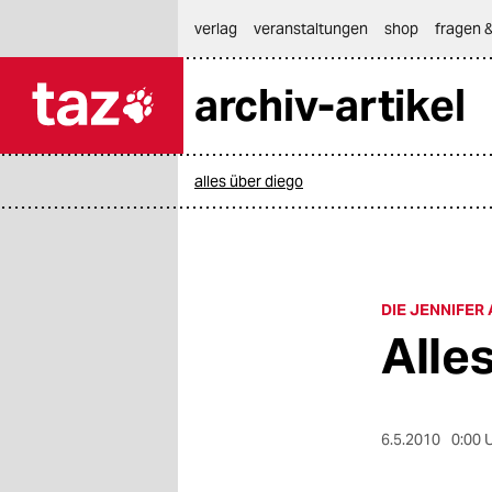
hautnavigation anspringen
hauptinhalt anspringen
footer anspringen
verlag
veranstaltungen
shop
fragen &
archiv-artikel

taz zahl ich
taz zahl ich
alles über diego
themen
politik
öko
DIE JENNIFER
Alle
gesellschaft
kultur
6.5.2010
0:00 
sport