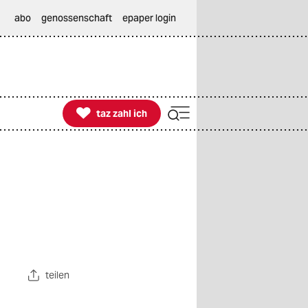
abo
genossenschaft
epaper login

taz zahl ich
taz zahl ich
teilen