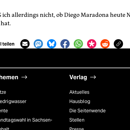
ß ich allerdings nicht, ob Diego Maradona heute 
 hat.
 teilen
hemen
Verlag
tze
Aktuelles
iedrigwasser
Hausblog
ente
Die Seitenwende
andtagswahl in Sachsen-
Stellen
nhalt
Presse