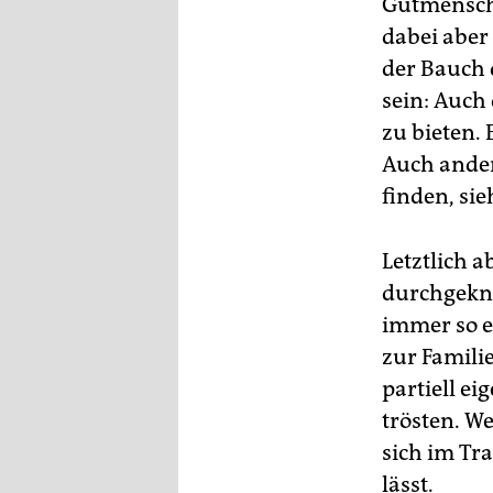
Gutmensche
dabei aber
der Bauch d
sein: Auch
zu bieten. 
Auch ander
finden, sie
Letztlich a
durchgeknal
immer so e
zur Famili
partiell e
trösten. We
sich im Tr
lässt.