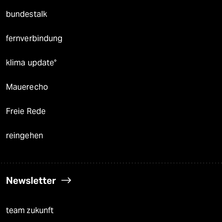
bundestalk
fernverbindung
klima update°
Mauerecho
Freie Rede
reingehen
Newsletter
team zukunft