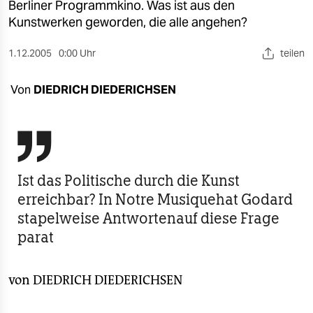
berlin
Berliner Programmkino. Was ist aus den
Kunstwerken geworden, die alle angehen?
nord
1.12.2005
0:00 Uhr
teilen
wahrheit
Von
DIEDRICH DIEDERICHSEN
verlag
verlag

veranstaltungen
shop
Ist das Politische durch die Kunst
erreichbar? In Notre Musiquehat Godard
fragen & hilfe
stapelweise Antwortenauf diese Frage
unterstützen
parat
abo
von
DIEDRICH DIEDERICHSEN
genossenschaft