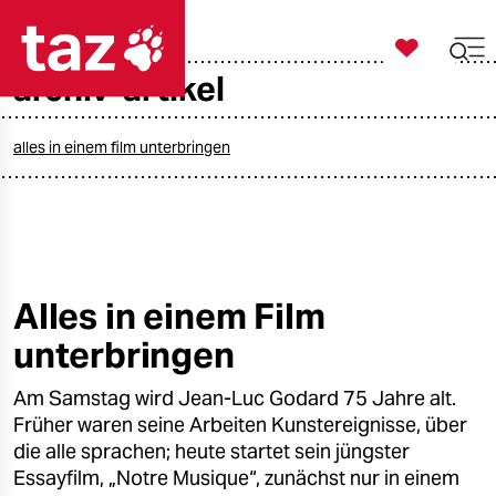

taz zahl ich
archiv-artikel

taz zahl ich
taz zahl ich
alles in einem film unterbringen
themen
politik
öko
Alles in einem Film
unterbringen
gesellschaft
Am Samstag wird Jean-Luc Godard 75 Jahre alt.
kultur
Früher waren seine Arbeiten Kunstereignisse, über
sport
die alle sprachen; heute startet sein jüngster
Essayfilm, „Notre Musique“, zunächst nur in einem