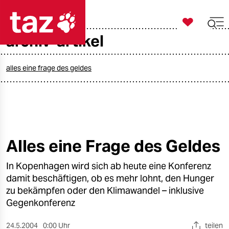

taz zahl ich
archiv-artikel

taz zahl ich
taz zahl ich
alles eine frage des geldes
themen
politik
öko
Alles eine Frage des Geldes
gesellschaft
In Kopenhagen wird sich ab heute eine Konferenz
damit beschäftigen, ob es mehr lohnt, den Hunger
kultur
zu bekämpfen oder den Klimawandel – inklusive
Gegenkonferenz
sport
24.5.2004
0:00 Uhr
teilen