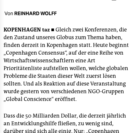
berlin
nord
Von
REINHARD WOLFF
wahrheit
KOPENHAGEN
taz ■
Gleich zwei Konferenzen, die
den Zustand unseres Globus zum Thema haben,
verlag
finden derzeit in Kopenhagen statt. Heute beginnt
verlag
„Copenhagen Consensus“, auf der eine Reihe von
Wirtschaftswissenschaftlern eine Art
veranstaltungen
Prioritätenliste aufstellen wollen, welche globalen
shop
Probleme die Staaten dieser Welt zuerst lösen
sollten. Und als Reaktion auf diese Veranstaltung
fragen & hilfe
wurde gestern von verschiedenen NGO-Gruppen
unterstützen
„Global Conscience“ eröffnet.
abo
Dass die 50 Milliarden Dollar, die derzeit jährlich
genossenschaft
an Entwicklungshilfe fließen, zu wenig sind,
darüber sind sich alle einig. Nur: „Copenhagen