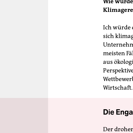
Wie würde
Klimagerec
Ich würde 
sich klima
Unternehm
meisten Fä
aus ökolog
Perspektiv
Wettbewerb
Wirtschaft.
Die Enga
Der drohe