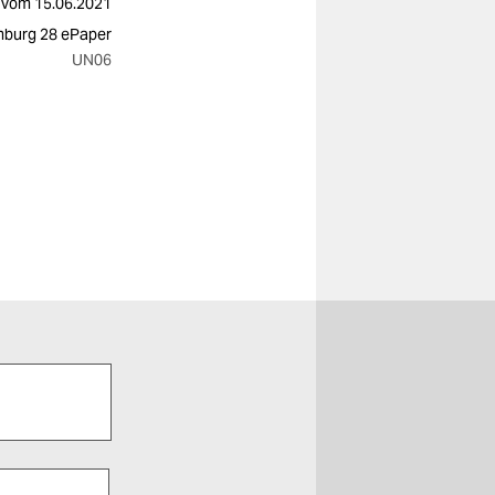
vom
15.06.2021
burg 28 ePaper
UN06