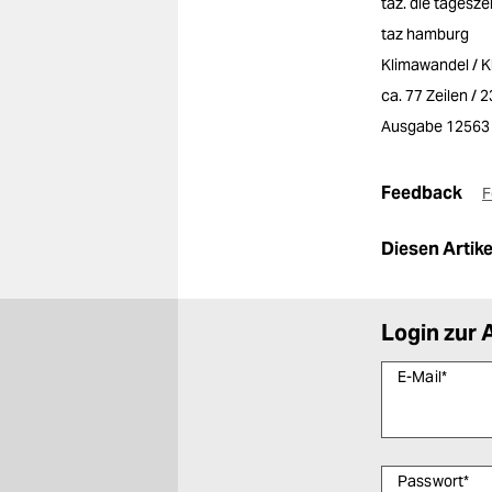
taz. die tagesze
taz hamburg
Klimawandel / Kl
ca. 77 Zeilen / 
Ausgabe 12563
Feedback
F
Diesen Artikel
Login zur 
E-Mail
*
Passwort
*