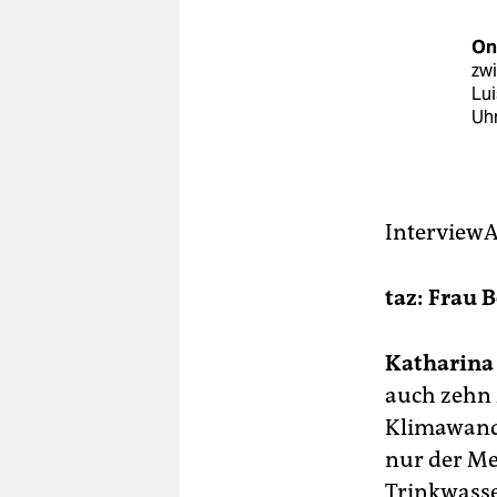
berlin
On
nord
zwi
Lui
wahrheit
Uh
verlag
verlag
Interview
veranstaltungen
shop
taz: Frau 
fragen & hilfe
Katharina
unterstützen
auch zehn 
abo
Klimawande
nur der Me
genossenschaft
Trinkwasse