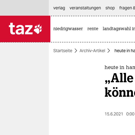
hautnavigation anspringen
hauptinhalt anspringen
footer anspringen
verlag
veranstaltungen
shop
fragen &
niedrigwasser
rente
landtagswahl i

taz zahl ich
taz zahl ich
Startseite
Archiv-Artikel
heute in h
themen
politik
heute in ha
„Alle
öko
könn
gesellschaft
kultur
15.6.2021
0:00
sport