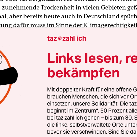
 zunehmende Trockenheit in vielen Gebieten gef
bal, aber bereits heute auch in Deutschland spürb
ung dafür muss im Sinne der Klimagerechtigkei
intergenerational, als auch global angegangen we
taz
zahl ich

eine Politik aussehen, die dieser Verantwortu
Links lesen, r
bekämpfen
ren verschiedene Werkzeuge, um klimagerechte Pol
 So sollten neben nationalen Maßnahmen auch
Mit doppelter Kraft für eine offene G
brauchen Menschen, die sich vor O
nale Handelsabkommen an Prinzipien des Klima
einsetzen, unsere Solidarität. Die ta
nschenrechte gebunden werden. Darüber hinaus
beginnt im Zentrum“. 50 Prozent a
ass Klimaaußenpolitik und Entwicklungszusamm
bei taz zahl ich gehen – bis zum 30
öhe stattfinden, und die Wertschöpfung in jene
die linke, selbstverwaltete Orte unte
bevor sie verschwinden. Sind Sie da
ländern garantiert ist, in denen sie entsteht.