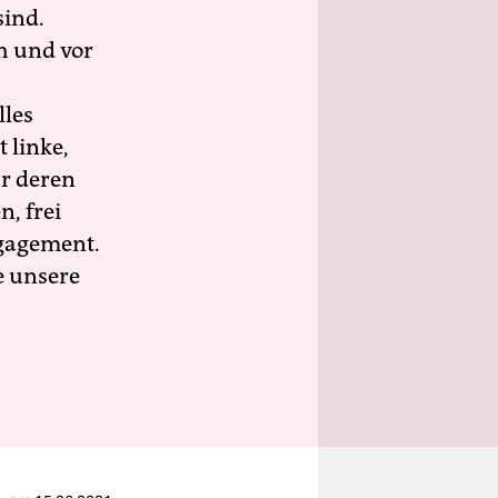
sind.
h und vor
lles
 linke,
ür deren
n, frei
ngagement.
e unsere