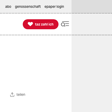
abo
genossenschaft
epaper login

taz zahl ich
taz zahl ich
teilen