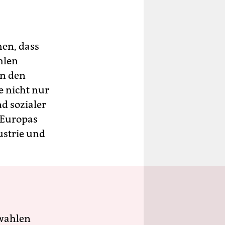
hen, dass
hlen
in den
e nicht nur
d sozialer
 Europas
ustrie und
wahlen