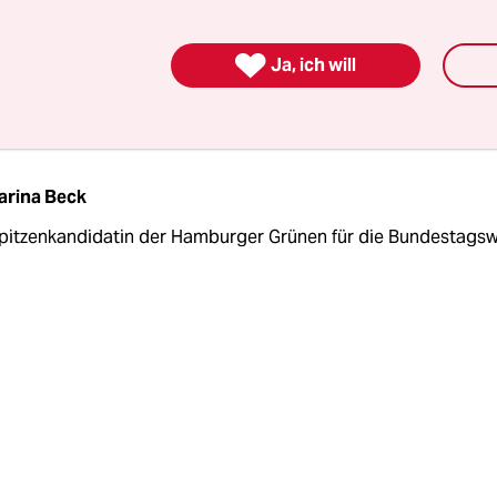
r in Zukunft mehr Vorgaben wie im Lieferkett

Ja, ich will
arina Beck
Spitzenkandidatin der Hamburger Grünen für die Bundestagsw