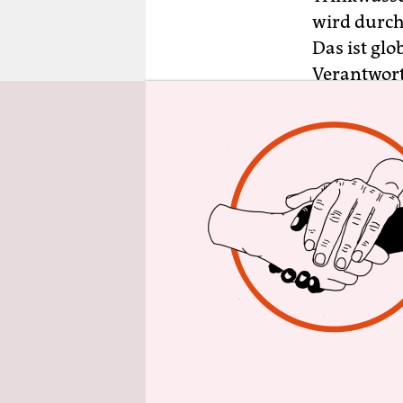
epaper login
wird durch
Das ist glo
Verantwort
lokal und 
Wie würde 
wird?
Es existie
gestalten.
internatio
und der Me
wichtig, d
auf Augenh
Produktions