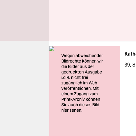
Können wi
erwarten?
Kath
39, 