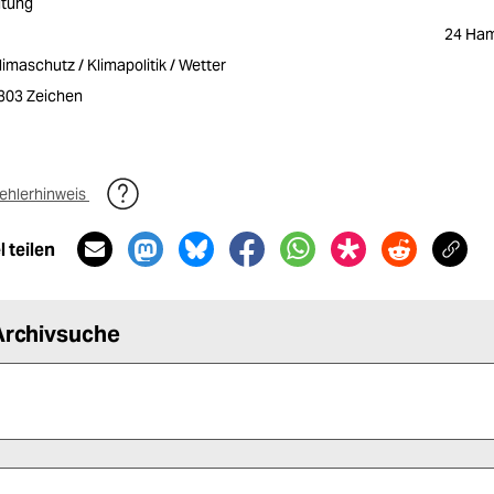
itung
24 Ham
imaschutz / Klimapolitik / Wetter
2303 Zeichen
ehlerhinweis
 teilen
Archivsuche