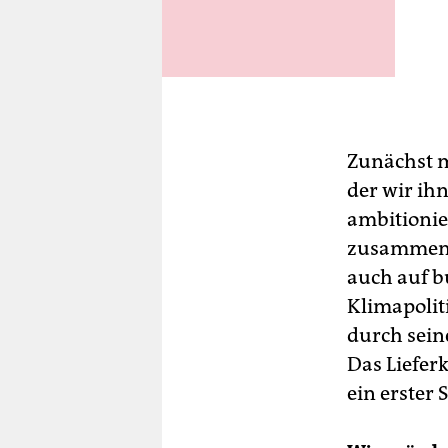
Foto: Christine Fiedler
Zunächst m
der wir ih
ambitionie
zusammenar
auch auf b
Klimapolit
durch sein
Das Liefer
ein erster S