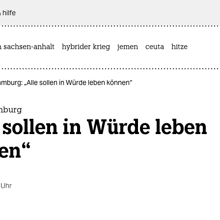
 hilfe
n sachsen-anhalt
hybrider krieg
jemen
ceuta
hitze
amburg: „Alle sollen in Würde leben können“
mburg
 sollen in Würde leben
en“
 Uhr