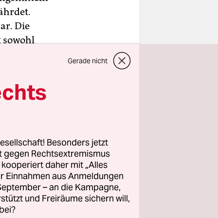
ährdet.
ar. Die
t sowohl
rden.
Gerade nicht
ng gerecht
echts
itik zu
esellschaft! Besonders jetzt
rt gegen Rechtsextremismus
schutzes
z kooperiert daher mit „Alles
 ist mir
ller Einnahmen aus Anmeldungen
enarbeit
. September – an die Kampagne,
n
rstützt und Freiräume sichern will,
bei?