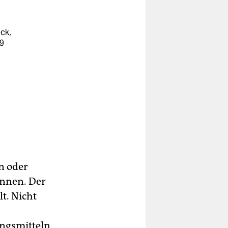
ck,
9
n oder
önnen. Der
t. Nicht
ungsmitteln