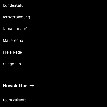
bundestalk
fernverbindung
klima update°
Mauerecho
Freie Rede
reingehen
Newsletter
team zukunft