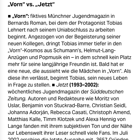
„Vorn“ vs. „Jetzt“
■
„Vorn“:
fiktives Münchner Jugendmagazin in
Bernards Roman, bei dem der Protagonist Tobias
Lehnert nach seinem Uniabschluss zu arbeiten
beginnt. Angezogen von der Begeisterung seiner
neuen Kollegen, dringt Tobias immer tiefer in den
„Vorn“-Kosmos aus Schumann’s, Helmut-Lang-
Anzügen und Popmusik ein – in dem schnell kein Platz
mehr für seine langjährige Freundin ist. Bald hat er
eine neue, die aussieht wie die Mädchen in „Vorn“. Als
diese ihn verlässt, beginnt Tobias, sein neues Leben
in Frage zu stellen. ■
Jetzt
(1993–2002):
wöchentliches Jugendmagazin der
Süddeutschen
Zeitung.
Autoren und Redakteure wie Moritz von
Uslar, Benjamin von Stuckrad-Barre, Christian Seidl,
Johanna Adorján, Rebecca Casati, Christoph Amend,
Matthias Kalle, Timm Klotzek und Alexa Hennig von
Lange fanden mit ihrem subjektiven Ton und der Nähe
zur Lebenswelt ihrer Leser schnell viele Fans. Im Juli
2002 erschien die letzte Ausgabe mit „3657 Gründen,