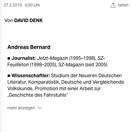
berlin
27.3.2010
0:00 Uhr
teilen
nord
Von
DAVID DENK
wahrheit
verlag
Andreas Bernard
verlag
■
Journalist:
Jetzt-Magazin
(1995–1998),
SZ
-
veranstaltungen
Feuilleton (1998–2005),
SZ-Magazin
(seit 2005)
shop
■
Wissenschaftler:
Studium der Neueren Deutschen
Literatur, Komparatistik, Deutsche und Vergleichende
fragen & hilfe
Volkskunde, Promotion mit einer Arbeit zur
„Geschichte des Fahrstuhls“
unterstützen
mehr anzeigen
abo
■
Schriftsteller:
Erzählband „Über das Essen“ (2002),
Romandebüt „Vorn“ (2010)
genossenschaft