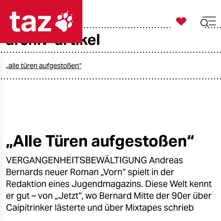

taz zahl ich
archiv-artikel

taz zahl ich
taz zahl ich
„alle türen aufgestoßen“
themen
politik
öko
„Alle Türen aufgestoßen“
gesellschaft
VERGANGENHEITSBEWÄLTIGUNG Andreas
Bernards neuer Roman „Vorn“ spielt in der
kultur
Redaktion eines Jugendmagazins. Diese Welt kennt
er gut – von „Jetzt“, wo Bernard Mitte der 90er über
sport
Caipitrinker lästerte und über Mixtapes schrieb