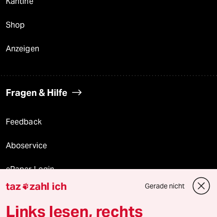
Kantine
Shop
Anzeigen
Fragen & Hilfe
Feedback
Aboservice
ePaper Login
taz
zahl ich
Gerade nicht

Downloads für Abonnierende
Links lesen, rechts