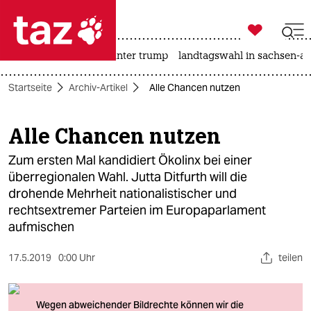

taz zahl ich
nahost-konflikt
usa unter trump
landtagswahl in sachsen-an

taz zahl ich
Startseite
Archiv-Artikel
Alle Chancen nutzen
taz zahl ich
themen
Alle Chancen nutzen
politik
Zum ersten Mal kandidiert Ökolinx bei einer
überregionalen Wahl. Jutta Ditfurth will die
öko
drohende Mehrheit nationalistischer und
rechtsextremer Parteien im Europaparlament
gesellschaft
aufmischen
kultur
17.5.2019
0:00 Uhr
teilen
sport