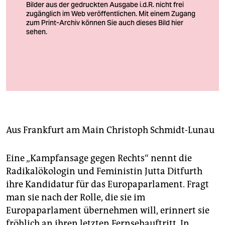
berlin
nord
wahrheit
verlag
Die Ausbeutung beenden: Jutta Ditfurth
Foto: Christoph Hardt/Geisler-Fotopress/picture alliance
verlag
veranstaltungen
shop
Aus Frankfurt am Main
Christoph Schmidt-Lunau
fragen & hilfe
Eine „Kampfansage gegen Rechts“ nennt die
unterstützen
Radikalökologin und Feministin Jutta Ditfurth
ihre Kandidatur für das Europaparlament. Fragt
abo
man sie nach der Rolle, die sie im
genossenschaft
Europaparlament übernehmen will, erinnert sie
fröhlich an ihren letzten Fernsehauftritt. In