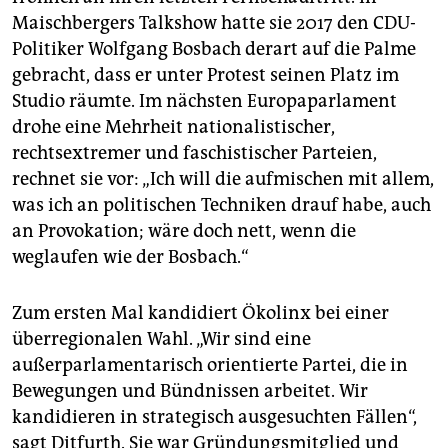
epaper login
Maischbergers Talkshow hatte sie 2017 den CDU-
Politiker Wolfgang Bosbach derart auf die Palme
gebracht, dass er unter Protest seinen Platz im
Studio räumte. Im nächsten Europaparlament
drohe eine Mehrheit nationalistischer,
rechtsextremer und faschistischer Parteien,
rechnet sie vor: „Ich will die aufmischen mit allem,
was ich an politischen Techniken drauf habe, auch
an Provokation; wäre doch nett, wenn die
weglaufen wie der Bosbach.“
Zum ersten Mal kandidiert Ökolinx bei einer
überregionalen Wahl. „Wir sind eine
außerparlamentarisch orientierte Partei, die in
Bewegungen und Bündnissen arbeitet. Wir
kandidieren in strategisch ausgesuchten Fällen“,
sagt Ditfurth. Sie war Gründungsmitglied und