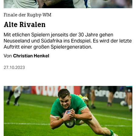
berlin
nord
Finale der Rugby-WM
Alte Rivalen
wahrheit
Mit etlichen Spielern jenseits der 30 Jahre gehen
verlag
Neuseeland und Südafrika ins Endspiel. Es wird der letzte
Auftritt einer großen Spielergeneration.
verlag
Von
Christian Henkel
veranstaltungen
27.10.2023
shop
fragen & hilfe
unterstützen
abo
genossenschaft