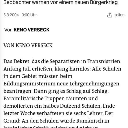
berlin
Beobachter warnen vor einem neuen Bürgerkrieg
nord
6.8.2004
0:00 Uhr
teilen
wahrheit
Von
KENO VERSECK
verlag
VON
KENO VERSECK
verlag
Das Dekret, das die Separatisten in Transnistrien
veranstaltungen
Anfang Juli erließen, klang harmlos: Alle Schulen
shop
in dem Gebiet müssten beim
Bildungsministerium neue Lehrgenehmigungen
fragen & hilfe
beantragen. Dann ging es Schlag auf Schlag:
unterstützen
Paramilitärische Truppen räumten und
demolierten ein halbes Dutzend Schulen, Ende
abo
letzter Woche verhafteten sie sechs Lehrer. Der
genossenschaft
Grund: An den Schulen wurde Rumänisch in