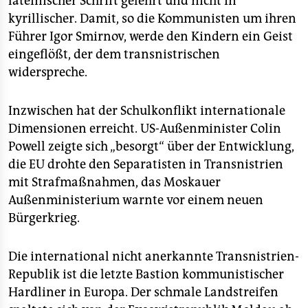
lateinischer Schrift gelehrt und nicht in
epaper login
kyrillischer. Damit, so die Kommunisten um ihren
Führer Igor Smirnov, werde den Kindern ein Geist
eingeflößt, der dem transnistrischen
widerspreche.
Inzwischen hat der Schulkonflikt internationale
Dimensionen erreicht. US-Außenminister Colin
Powell zeigte sich „besorgt“ über der Entwicklung,
die EU drohte den Separatisten in Transnistrien
mit Strafmaßnahmen, das Moskauer
Außenministerium warnte vor einem neuen
Bürgerkrieg.
Die international nicht anerkannte Transnistrien-
Republik ist die letzte Bastion kommunistischer
Hardliner in Europa. Der schmale Landstreifen