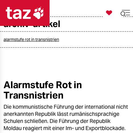

taz zahl ich
archiv-artikel

taz zahl ich
taz zahl ich
alarmstufe rot in transnistrien
themen
politik
öko
Alarmstufe Rot in
Transnistrien
gesellschaft
Die kommunistische Führung der international nicht
kultur
anerkannten Republik lässt rumänischsprachige
sport
Schulen schließen. Die Führung der Republik
Moldau reagiert mit einer Im- und Exportblockade.