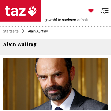

taz zahl ich
drohnen
rente
landtagswahl in sachsen-anhalt

taz zahl ich
Startseite
Alain Auffray​
taz zahl ich
Alain Auffray​
themen
politik
öko
gesellschaft
kultur
sport