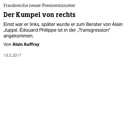
berlin
Frankreichs neuer Premierminister
nord
Der Kumpel von rechts
Einst war er links, später wurde er zum Berater von Alain
wahrheit
Juppé. Édouard Philippe ist in der „Transgression“
angekommen.
verlag
Von
Alain Auffray​
verlag
19.5.2017
veranstaltungen
shop
fragen & hilfe
unterstützen
abo
genossenschaft