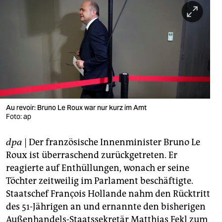
berlin
nord
wahrheit
verlag
verlag
veranstaltungen
Au revoir: Bruno Le Roux war nur kurz im Amt
Foto: ap
shop
dpa
| Der französische Innenminister Bruno Le
fragen & hilfe
Roux ist überraschend zurückgetreten. Er
unterstützen
reagierte auf Enthüllungen, wonach er seine
Töchter zeitweilig im Parlament beschäftigte.
abo
Staatschef François Hollande nahm den Rücktritt
genossenschaft
des 51-Jährigen an und ernannte den bisherigen
Außenhandels-Staatssekretär Matthias Fekl zum