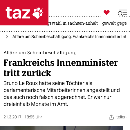

taz zahl ich
hitze
surfen
landtagswahl in sachsen-anhalt
gewalt gegen

taz zahl ich
ch
Affäre um Scheinbeschäftigung: Frankreichs Innenminister tritt
taz zahl ich
themen
Affäre um Scheinbeschäftigung
Frankreichs Innenminister
politik
tritt zurück
öko
Bruno Le Roux hatte seine Töchter als
parlamentarische Mitarbeiterinnen angestellt und
gesellschaft
das auch noch falsch abgerechnet. Er war nur
dreieinhalb Monate im Amt.
kultur
sport
21.3.2017
18:55 Uhr
teilen