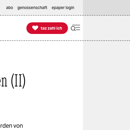
abo
genossenschaft
epaper login

taz zahl ich
taz zahl ich
n (II)
erden von