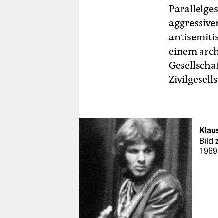
Parallelges
aggressive
antisemiti
einem arch
Gesellschaf
Zivilgesel
Klau
Bild 
1969