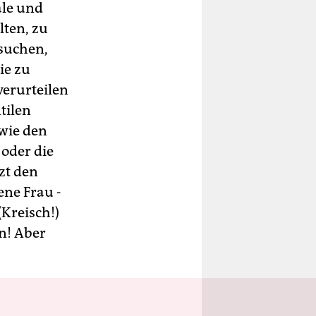
ale und
lten, zu
rsuchen,
ie zu
verurteilen
tilen
wie den
 oder die
zt den
ene Frau -
(Kreisch!)
n! Aber