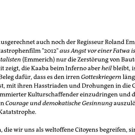
 ausgerechnet auch noch der Regisseur Roland E
astrophenfilm "2012"
aus Angst vor einer Fatwa i
alisten
(Emmerich) nur die Zerstörung von Baut
it zeigt, die Kaaba beim Inferno aber
heil
bleibt, i
Beleg dafür, dass es den irren
Gotteskriegern
läng
st, mit ihren Hasstriaden und Drohungen in die 
ommierter Kulturschaffender einzudringen und d
en
Courage und demokatische Gesinnung
auszulö
 Katatstrophe.
, die wir uns als weltoffene Citoyens begreifen, s