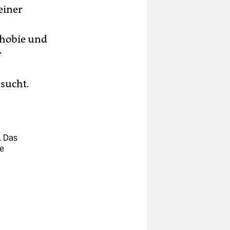
einer
phobie und
r
rsucht.
. Das
re