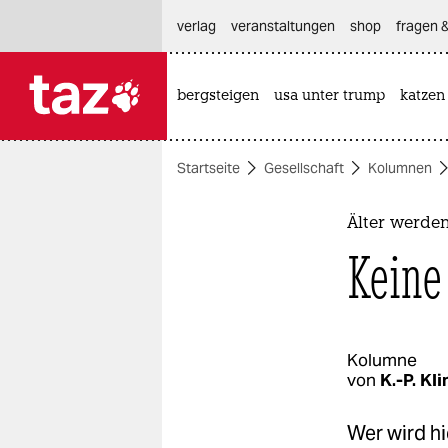
hautnavigation anspringen
hauptinhalt anspringen
footer anspringen
verlag
veranstaltungen
shop
fragen &
bergsteigen
usa unter trump
katzen

taz zahl ich
taz zahl ich
Startseite
Gesellschaft
Kolumnen
themen
politik
Älter werde
Keine 
öko
gesellschaft
kultur
Kolumne
von
K.-P. Kl
sport
Wer wird hi