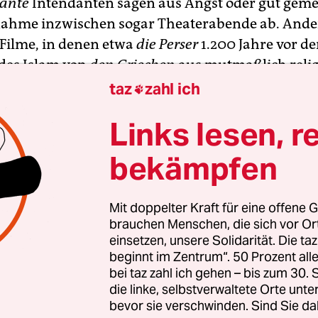
rante
Intendanten sagen aus Angst oder gut geme
nahme inzwischen sogar Theaterabende ab. Ande
 Filme, in denen etwa
die Perser
1.200 Jahre vor de
des Islam von
den Griechen
aus mutmaßlich relig
 rassistischen Gründen an den Thermopylen
disk
taz
zahl ich

ä!?
In vorauseilendem Gehorsam räumen die
Tol
Links lesen, r
 selbst aus dem Zeitalter der europäischen Aufklä
lière mit seinem
Tartüff
die (religiöse) Heuchelei
bekämpfen
h mutig - es bestand tatsächlich Gefahr für Leib 
e. Ein Bühnenwerk von beeindruckender Aktualitä
Mit doppelter Kraft für eine offene G
erade Europapolitiker (wieder) einmal ansehen so
brauchen Menschen, die sich vor O
ischen Gottesstaaten wie Polen und Irland nicht n
einsetzen, unsere Solidarität. Die ta
sgesetzgebung von der liberalen Norm in der EU
beginnt im Zentrum“. 50 Prozent a
e Sonderrechte einräumt, verliert das Recht, isla
bei taz zahl ich gehen – bis zum 30
die linke, selbstverwaltete Orte unte
en und ihre Apologeten hier zu kritisieren.
bevor sie verschwinden. Sind Sie da