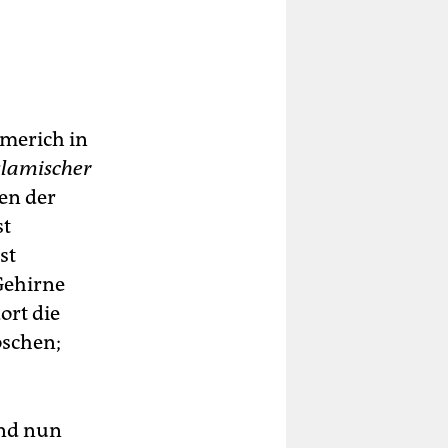
mmerich in
slamischer
en der
st
st
Gehirne
ort die
schen;
ind nun