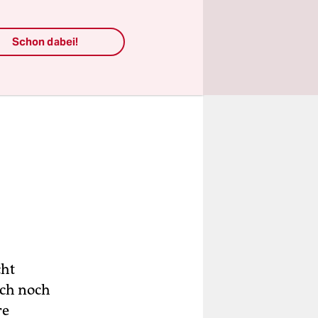
Schon dabei!
cht
ch noch
re