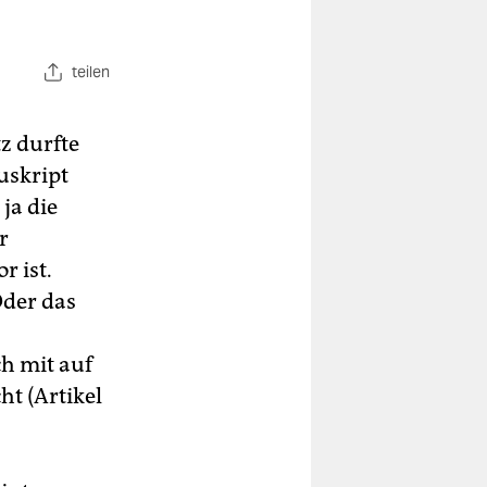
teilen
z durfte
uskript
ja die
r
r ist.
Oder das
h mit auf
ht (Artikel