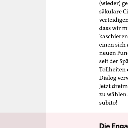
(wieder) ge
säkulare Ci
verteidige
dass wir m
kaschieren
einen sich
neuen Fund
seit der S
Tollheiten
Dialog ver
Jetzt drei
zu wählen.
subito!
Die Enga