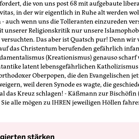
fordert, die von uns post 68 mit aufgebaute liber
vitas, in der wir eigentlich in Ruhe alt werden wol
n - auch wenn uns die Tolleranten einzureden ve
it unserer Religionskritik nur unsere Islamophob
 versuchten. Das aber ist Quatsch pur! Denn wir 
 auf das Christentum berufenden gefährlich infan
amentalismus (Kreationismus) genauso scharf 
pätantike latent lebensgefährlichen Katholizismus
 orthodoxer Oberpopen, die den Evangelischen jet
weigern, weil deren Synode es wagte, die geschied
mal das Kreuz schlagen! - Käßmann zur Bischöfin 
 Sie alle mögen zu IHREN jeweiligen Höllen fahre
gierten stärken