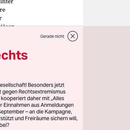
inter
re
r
iösen,
riminiert
Gerade nicht
leranten
echts
rung, in
 seiner
und Leben -
t übrigens,
esellschaft! Besonders jetzt
llten. Denn
rt gegen Rechtsextremismus
ur bei der
z kooperiert daher mit „Alles
ller Einnahmen aus Anmeldungen
mi(sti)sche
. September – an die Kampagne,
rstützt und Freiräume sichern will,
bei?