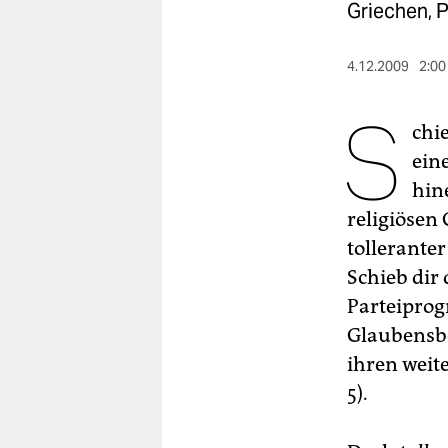
berlin
Griechen, P
nord
4.12.2009
2:00
wahrheit
S
chi
verlag
ein
verlag
hin
veranstaltungen
religiösen
tolleranter
shop
Schieb dir
fragen & hilfe
Parteiprog
unterstützen
Glaubensbe
ihren weit
abo
5).
genossenschaft