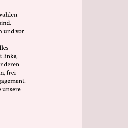
wahlen
sind.
h und vor
lles
 linke,
ür deren
n, frei
ngagement.
e unsere