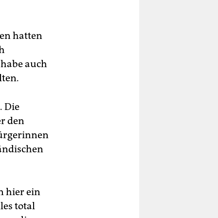
en hatten
ch
 habe auch
lten.
. Die
er den
bürgerinnen
ländischen
n hier ein
es total