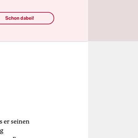
Schon dabei!
 er seinen
ag