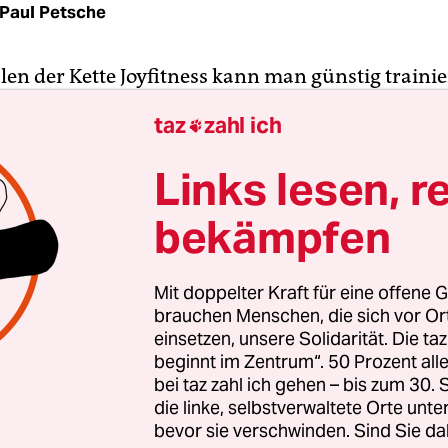
Paul Petsche
alen der Kette Joyfitness kann man günstig trainie
ch um einen Fitness-Discounter in einer Liga mit 
taz
zahl ich

rtrag gibt es laut der Webseite für 14,99 Euro pr
r nicht für alle.
Links lesen, r
bekämpfen
 Alema war es nicht so einfach, einen Vertrag mi
dio abzuschließen. Möglicherweise liege das an se
und seinem nichtdeutschen Namen, vermutet er
Mit doppelter Kraft für eine offene G
r Joyfitness-Standort in der Föhrenstraße einen
brauchen Menschen, die sich vor O
aining vereinbart, erzählt er der taz. Als er zur 
einsetzen, unsere Solidarität. Die ta
beginnt im Zentrum“. 50 Prozent a
enen sei, habe die Mitarbeiterin versucht, ihn
bei taz zahl ich gehen – bis zum 30
eln.
die linke, selbstverwaltete Orte unte
bevor sie verschwinden. Sind Sie da