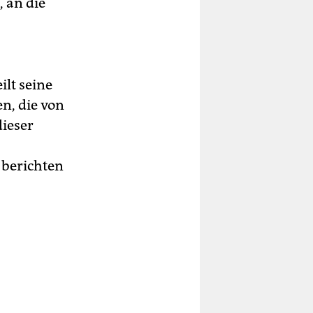
 an die
ilt seine
n, die von
ieser
 berichten