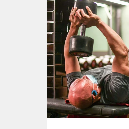
berlin
nord
wahrheit
verlag
verlag
veranstaltungen
shop
fragen & hilfe
unterstützen
abo
genossenschaft