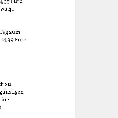
4,99 Euro
twa 40
 Tag zum
 14,99 Euro
ch zu
 günstigen
eine
g