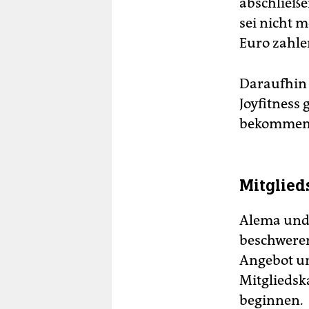
abschließe
sei nicht 
Euro zahl
Daraufhin 
Joyfitness
bekommen
Mitglied
Alema und 
beschweren
Angebot un
Mitgliedsk
beginnen.