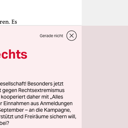
ren. Es
McFit. Den
Gerade nicht
o Monat.
echts
t dem
iner
. Alema hat
esellschaft! Besonders jetzt
 Termin für
rt gegen Rechtsextremismus
vereinbarten
z kooperiert daher mit „Alles
ller Einnahmen aus Anmeldungen
. September – an die Kampagne,
rstützt und Freiräume sichern will,
bei?