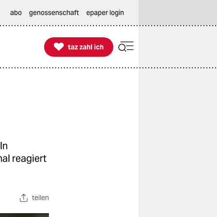
abo
genossenschaft
epaper login

taz zahl ich
taz zahl ich
ln
al reagiert
teilen