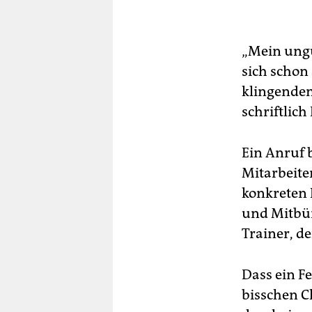
„Mein ungu
sich schon
klingendem
schriftlic
Ein Anruf b
Mitarbeiter
konkreten F
und Mitbür
Trainer, d
Dass ein Fe
bisschen Ch