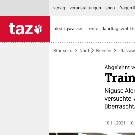
hautnavigation anspringen
hauptinhalt anspringen
footer anspringen
verlag
veranstaltungen
shop
fragen &
niedrigwasser
rente
landtagswahl i

taz zahl ich
taz zahl ich
Startseite
Nord
Bremen
Rassis
themen
politik
Abgelehnt v
Trai
öko
Niguse Ale
gesellschaft
versuchte. 
überrascht
kultur
sport
18.11.2021
18: