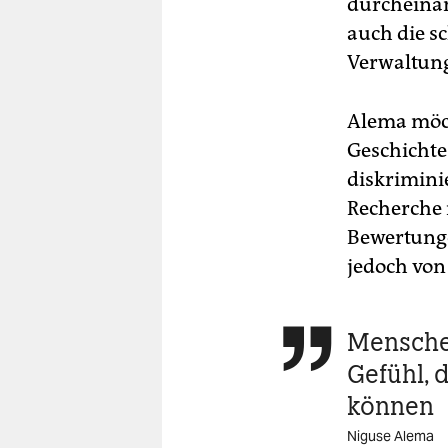
durcheinan
auch die s
Verwaltung
Alema möcht
Geschichte
diskrimini
Recherche 
Bewertunge
jedoch von
Menschen

Gefühl, 
können
Niguse Alema