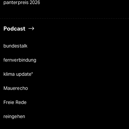
panterpreis 2026
Podcast
bundestalk
fernverbindung
klima update°
Mauerecho
Freie Rede
reingehen