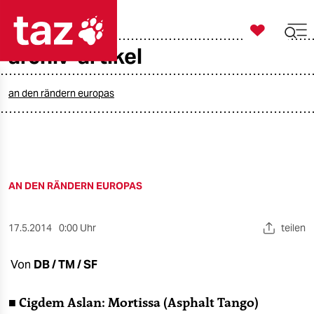

taz zahl ich
archiv-artikel

taz zahl ich
taz zahl ich
an den rändern europas
themen
politik
AN DEN RÄNDERN EUROPAS
öko
gesellschaft
17.5.2014
0:00 Uhr
teilen
kultur
Von
DB / TM / SF
sport
■ Cigdem Aslan: Mortissa (Asphalt Tango)