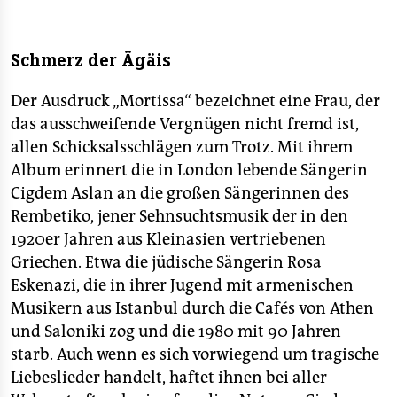
berlin
nord
Schmerz der Ägäis
wahrheit
Der Ausdruck „Mortissa“ bezeichnet eine Frau, der
verlag
das ausschweifende Vergnügen nicht fremd ist,
allen Schicksalsschlägen zum Trotz. Mit ihrem
verlag
Album erinnert die in London lebende Sängerin
veranstaltungen
Cigdem Aslan an die großen Sängerinnen des
Rembetiko, jener Sehnsuchtsmusik der in den
shop
1920er Jahren aus Kleinasien vertriebenen
fragen & hilfe
Griechen. Etwa die jüdische Sängerin Rosa
Eskenazi, die in ihrer Jugend mit armenischen
unterstützen
Musikern aus Istanbul durch die Cafés von Athen
und Saloniki zog und die 1980 mit 90 Jahren
abo
starb. Auch wenn es sich vorwiegend um tragische
genossenschaft
Liebeslieder handelt, haftet ihnen bei aller