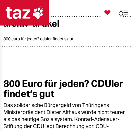

taz zahl ich
archiv-artikel

taz zahl ich
taz zahl ich
800 euro für jeden? cduler findet’s gut
themen
politik
öko
800 Euro für jeden? CDUler
findet’s gut
gesellschaft
Das solidarische Bürgergeld von Thüringens
kultur
Ministerpräsident Dieter Althaus würde nicht teurer
sport
als das heutige Sozialsystem. Konrad-Adenauer-
Stiftung der CDU legt Berechnung vor. CDU-