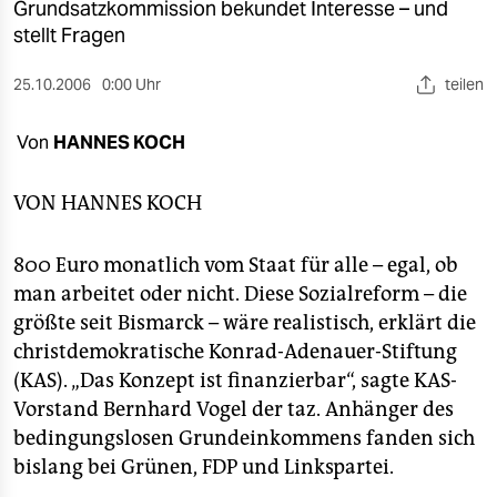
berlin
Grundsatzkommission bekundet Interesse – und
stellt Fragen
nord
25.10.2006
0:00 Uhr
teilen
wahrheit
Von
HANNES KOCH
verlag
verlag
VON
HANNES KOCH
veranstaltungen
800 Euro monatlich vom Staat für alle – egal, ob
shop
man arbeitet oder nicht. Diese Sozialreform – die
größte seit Bismarck – wäre realistisch, erklärt die
fragen & hilfe
christdemokratische Konrad-Adenauer-Stiftung
unterstützen
(KAS). „Das Konzept ist finanzierbar“, sagte KAS-
Vorstand Bernhard Vogel der taz. Anhänger des
abo
bedingungslosen Grundeinkommens fanden sich
genossenschaft
bislang bei Grünen, FDP und Linkspartei.