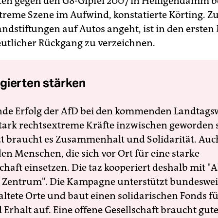
ten gegen den G8-Gipfel 2007 in Heiligendamm b
xtreme Szene im Aufwind, konstatierte Körting. 
andstiftungen auf Autos angeht, ist in den erste
eutlicher Rückgang zu verzeichnen.
gierten stärken
nde Erfolg der AfD bei den kommenden Landtags
 stark rechtsextreme Kräfte inzwischen geworden 
zt braucht es Zusammenhalt und Solidarität. Auc
en Menschen, die sich vor Ort für eine starke
schaft einsetzen. Die taz kooperiert deshalb mit "A
 Zentrum". Die Kampagne unterstützt bundesweit
altete Orte und baut einen solidarischen Fonds f
Erhalt auf. Eine offene Gesellschaft braucht gute