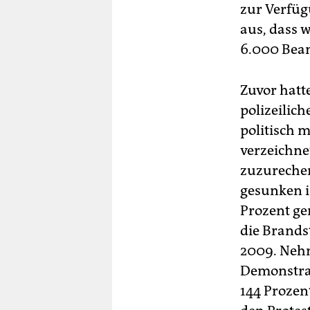
zur Verfüg
aus, dass w
6.000 Beam
Zuvor hatt
polizeilich
politisch m
verzeichne
zuzurechen
gesunken i
Prozent ge
die Brands
2009. Nehm
Demonstra
144 Prozent