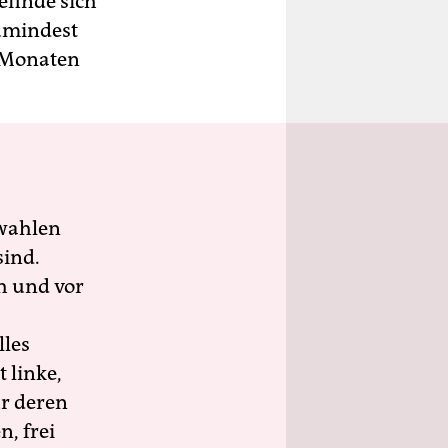
efinde sich
Zumindest
n Monaten
wahlen
sind.
h und vor
lles
 linke,
ür deren
n, frei