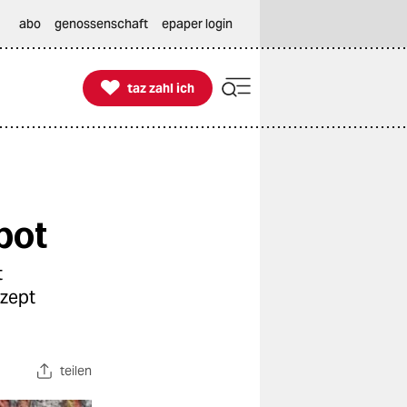
abo
genossenschaft
epaper login

taz zahl ich
taz zahl ich
bot
t
nzept
teilen