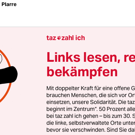
 Plarre
? Alles wie gehabt, könnte man sagen. Es wird die
taz
zahl ich

tration geben, das Kreuzberger Myfest und di
ären 1. Mai Demonstrationen. Nur in einer Frage, 
Links lesen, r
st, bleibt offen: Wo im Osten der Stadt werden di
bekämpfen
remen marschieren und wieviele Teilnehmer wer
Mit doppelter Kraft für eine offene G
brauchen Menschen, die sich vor O
einsetzen, unsere Solidarität. Die ta
beginnt im Zentrum“. 50 Prozent a
bei taz zahl ich gehen – bis zum 30
die linke, selbstverwaltete Orte unte
bevor sie verschwinden. Sind Sie da