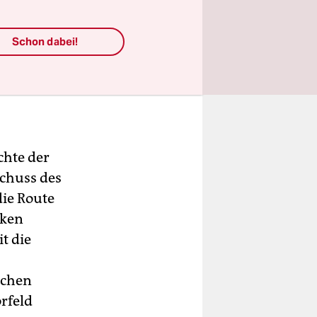
Schon dabei!
chte der
chuss des
ie Route
nken
t die
schen
rfeld