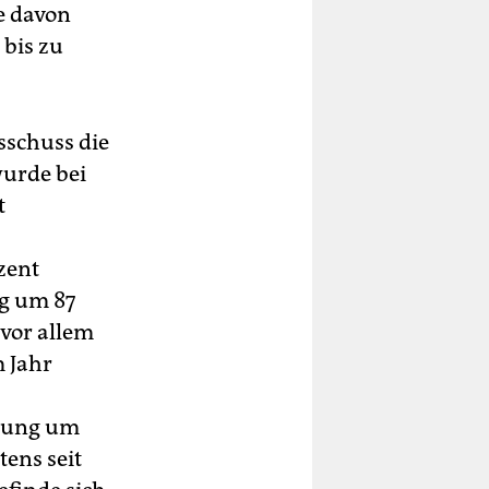
e davon
 bis zu
sschuss die
wurde bei
t
zent
ng um 87
vor allem
m Jahr
erung um
tens seit