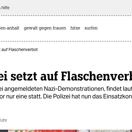
 hilfe
sen-anhalt
gewalt gegen frauen
hitze
surfen
zt auf Flaschenverbot
ei setzt auf Flaschenver
ei angemeldeten Nazi-Demonstrationen, findet lau
r nur eine statt. Die Polizei hat nun das Einsatzko
 Uhr