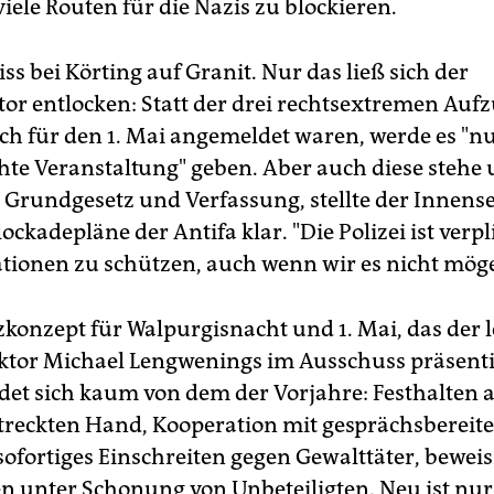
iele Routen für die Nazis zu blockieren.
ss bei Körting auf Granit. Nur das ließ sich der
or entlocken: Statt der drei rechtsextremen Aufz
ch für den 1. Mai angemeldet waren, werde es "nu
chte Veranstaltung" geben. Aber auch diese stehe
 Grundgesetz und Verfassung, stellte der Innens
lockadepläne der Antifa klar. "Die Polizei ist verpli
ionen zu schützen, auch wenn wir es nicht mög
zkonzept für Walpurgisnacht und 1. Mai, das der 
ektor Michael Lengwenings im Ausschuss präsenti
det sich kaum von dem der Vorjahre: Festhalten 
treckten Hand, Kooperation mit gesprächsbereit
sofortiges Einschreiten gegen Gewalttäter, beweis
 unter Schonung von Unbeteiligten. Neu ist nur 