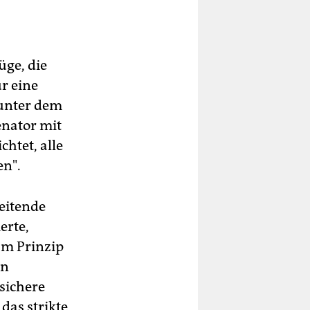
üge, die
r eine
 unter dem
enator mit
chtet, alle
en".
leitende
erte,
am Prinzip
en
sichere
das strikte