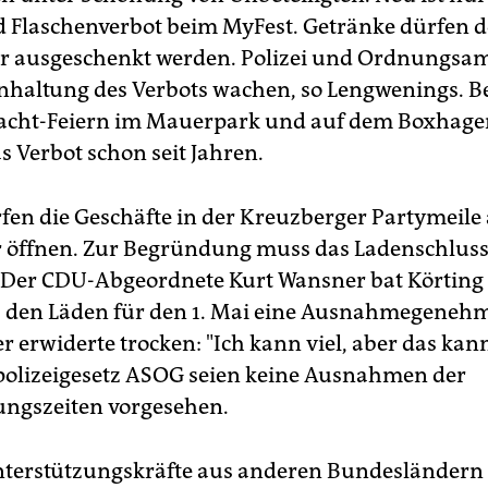
 Flaschenverbot beim MyFest. Getränke dürfen d
r ausgeschenkt werden. Polizei und Ordnungsa
inhaltung des Verbots wachen, so Lengwenings. B
acht-Feiern im Mauerpark und auf dem Boxhagen
as Verbot schon seit Jahren.
en die Geschäfte in der Kreuzberger Partymeile 
 öffnen. Zur Begründung muss das Ladenschluss
 Der CDU-Abgeordnete Kurt Wansner bat Körting
 den Läden für den 1. Mai eine Ausnahmegeneh
er erwiderte trocken: "Ich kann viel, aber das kann
olizeigesetz ASOG seien keine Ausnahmen der
ngszeiten vorgesehen.
nterstützungskräfte aus anderen Bundesländern d