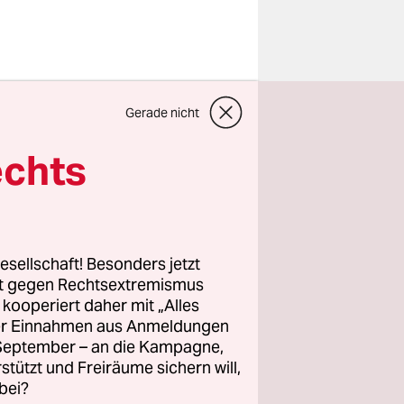
 übliche
Gerade nicht
e
die nicht
echts
e
den
esellschaft! Besonders jetzt
rt gegen Rechtsextremismus
z kooperiert daher mit „Alles
ller Einnahmen aus Anmeldungen
. September – an die Kampagne,
rstützt und Freiräume sichern will,
bei?