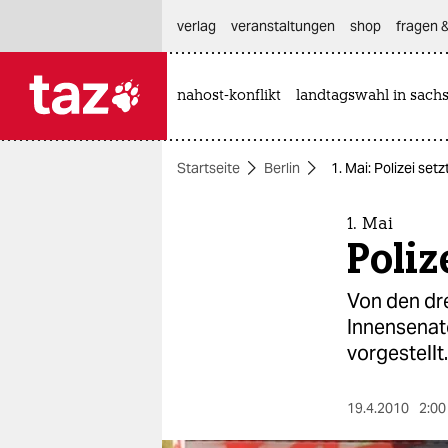
hautnavigation anspringen
hauptinhalt anspringen
footer anspringen
verlag
veranstaltungen
shop
fragen &
nahost-konflikt
landtagswahl in sach

taz zahl ich
taz zahl ich
Startseite
Berlin
1. Mai: Polizei set
themen
politik
1. Mai
Poliz
öko
Von den dr
gesellschaft
Innensenato
vorgestellt.
kultur
sport
19.4.2010
2:00