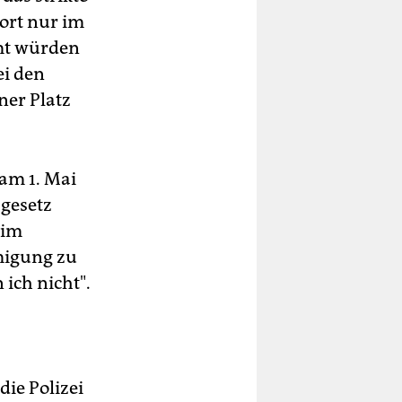
ort nur im
mt würden
ei den
er Platz
am 1. Mai
gesetz
 im
migung zu
 ich nicht".
ie Polizei