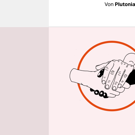
epaper login
Von
Plutonia
1. Mai 2010
DGB-Demons
revolution
ganz ohne i
Rechtsext
kommen?