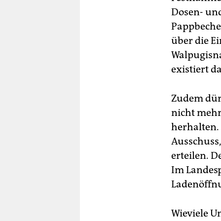
Dosen- und
Pappbeche
über die E
Walpugisn
existiert d
Zudem dürf
nicht mehr
herhalten.
Ausschuss,
erteilen. D
Im Landesp
Ladenöffnu
Wieviele U