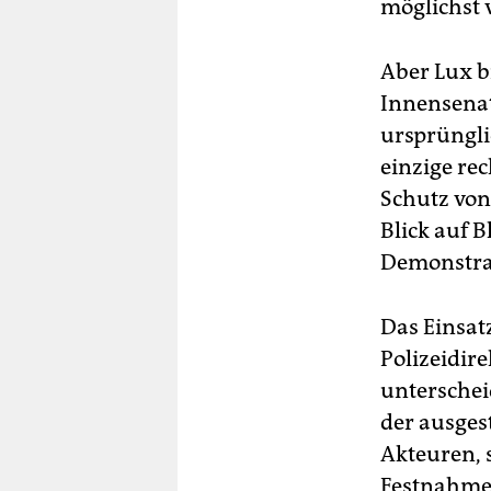
möglichst v
Aber Lux bi
Innensenat
ursprüngli
einzige re
Schutz von
Blick auf B
Demonstrat
Das Einsat
Polizeidir
unterschei
der ausges
Akteuren, 
Festnahmen