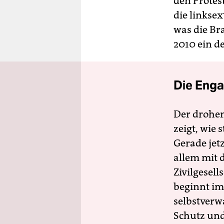
den Protes
die linkse
was die Br
2010 ein d
Die Enga
Der drohe
zeigt, wie
Gerade jet
allem mit d
Zivilgesell
beginnt im
selbstverw
Schutz und 