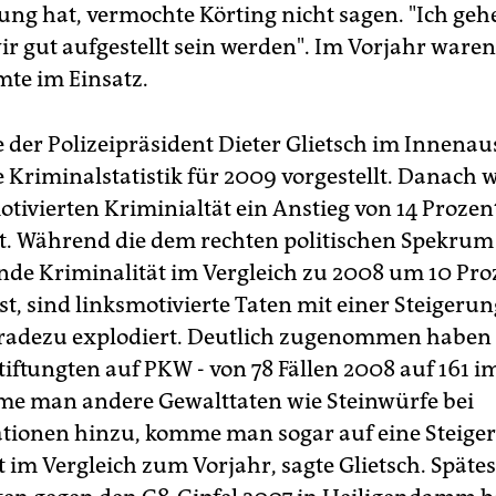
ung hat, vermochte Körting nicht sagen. "Ich geh
ir gut aufgestellt sein werden". Im Vorjahr waren
te im Einsatz.
e der Polizeipräsident Dieter Glietsch im Innenau
e Kriminalstatistik für 2009 vorgestellt. Danach 
otivierten Kriminialtät ein Anstieg von 14 Prozen
t. Während die dem rechten politischen Spekrum
de Kriminalität im Vergleich zu 2008 um 10 Pro
st, sind linksmotivierte Taten mit einer Steigeru
radezu explodiert. Deutlich zugenommen haben 
tiftungten auf PKW - von 78 Fällen 2008 auf 161 i
e man andere Gewalttaten wie Steinwürfe bei
tionen hinzu, komme man sogar auf eine Steig
 im Vergleich zum Vorjahr, sagte Glietsch. Spätes