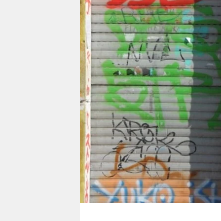
berlin
nord
wahrheit
verlag
verlag
veranstaltungen
shop
fragen & hilfe
unterstützen
abo
genossenschaft