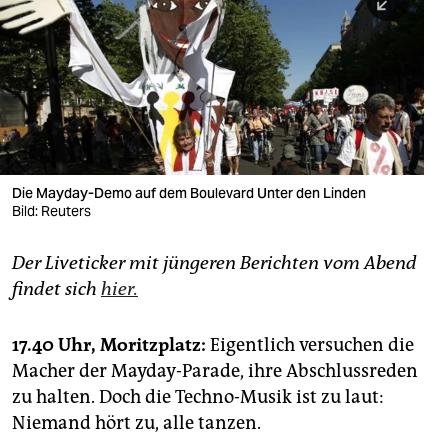
berlin
nord
wahrheit
verlag
verlag
Die Mayday-Demo auf dem Boulevard Unter den Linden
Bild: Reuters
veranstaltungen
shop
Der Liveticker mit jüngeren Berichten vom Abend
findet sich
hier.
fragen & hilfe
unterstützen
17.40 Uhr, Moritzplatz:
Eigentlich versuchen die
Macher der Mayday-Parade, ihre Abschlussreden
abo
zu halten. Doch die Techno-Musik ist zu laut:
genossenschaft
Niemand hört zu, alle tanzen.