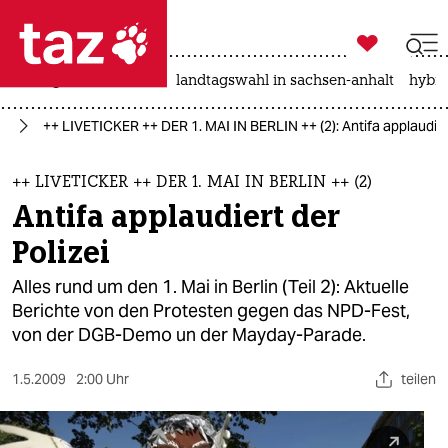

taz zahl ich
niedrigwasser
rente
landtagswahl in sachsen-anhalt
hybri

taz zahl ich
in
++ LIVETICKER ++ DER 1. MAI IN BERLIN ++ (2): Antifa applaudiert
taz zahl ich
themen
++ LIVETICKER ++ DER 1. MAI IN BERLIN ++ (2)
Antifa applaudiert der
politik
Polizei
öko
Alles rund um den 1. Mai in Berlin (Teil 2): Aktuelle
Berichte von den Protesten gegen das NPD-Fest,
gesellschaft
von der DGB-Demo un der Mayday-Parade.
kultur
1.5.2009
2:00 Uhr
teilen
sport