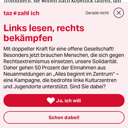
Trommlern. Sie wollen nach Köpenick fahren, um
das Mai-Fest der NPD zu verhindern. Ihr Aufruf:
taz
zahl ich
Gerade nicht

Leistet zivilen Ungehorsam. Wenig später startet
eine bis zum Rand mit Antifas gefüllte S-Bahn.
Links lesen, rechts
bekämpfen
9.30, Brandenburger Tor:
Auf der Ostseite
fotografieren die Touristen. Auf der Westseite
Mit doppelter Kraft für eine offene Gesellschaft!
wartet die Jugend des DGB auf erste Anweisungen
Besonders jetzt brauchen Menschen, die sich gegen
zum Flyer-Verteilen. Die Kundgebung soll hier
Rechtsextremismus einsetzen, unsere Solidarität.
Daher gehen 50 Prozent der Einnahmen aus
gegen 11 Uhr starten. Die ersten Gewerkschaftler
Neuanmeldungen an „Alles beginnt im Zentrum“ –
trinken ein erstes Bier.
eine Kampagne, die bedrohte linke Kulturzentren
und Jugendorte unterstützt. Sind Sie dabei?
8:29, Polizeimeldung:
In der Nacht zum 1. Mai ist

es in Berlin wie in den Vorjahren zu
Ja, ich will
Ausschreitungen gekommen. Nach Mitternacht
stand im Stadtteil Friedrichshain eine teils
Schon dabei!
aggressive und betrunkene Menge von rund 200