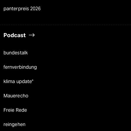
panterpreis 2026
Podcast
bundestalk
fernverbindung
klima update°
Mauerecho
Freie Rede
reingehen