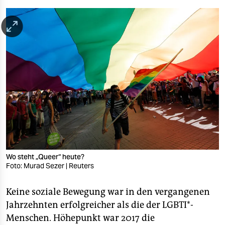
berlin
nord
wahrheit
verlag
verlag
veranstaltungen
shop
fragen & hilfe
Wo steht „Queer“ heute?
unterstützen
Foto: Murad Sezer | Reuters
abo
Keine soziale Bewegung war in den vergangenen
Jahrzehnten erfolgreicher als die der LGBTI*-
genossenschaft
Menschen. Höhepunkt war 2017 die