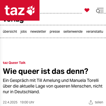

taz zahl ich
verlag

taz zahl ich
taz zahl ich
übersicht
jobs
newsletter
presse
seitenwende
veranstaltun
themen
politik
taz Queer Talk
öko
Wie queer ist das denn?
gesellschaft
Ein Gespräch mit Till Amelung und Manuela Torelli
kultur
über die aktuelle Lage von queeren Menschen, nicht
nur in Deutschland.
sport
22.4.2025
19:00 Uhr
teilen