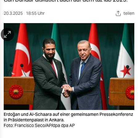
berlin
nord
20.3.2025
18:55 Uhr
teilen
wahrheit
verlag
verlag
veranstaltungen
shop
fragen & hilfe
unterstützen
Erdoğan und Al-Schaara auf einer gemeinsamen Pressekonferenz
abo
in Präsidentenpalast in Ankara.
Foto: Francisco Seco/AP/dpa dpa AP
genossenschaft