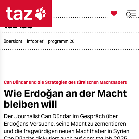

taz zahl ich
taz lab

taz zahl ich
taz zahl ich
übersicht
infobrief
programm 26
themen
politik
Can Dündar und die Strategien des türkischen Machthabers
öko
Wie Erdoğan an der Macht
gesellschaft
bleiben will
kultur
Der Journalist Can Dündar im Gespräch über
Erdoğans Versuche, seine Macht zu zementieren
sport
und die fragwürdigen neuen Machthaber in Syrien.
Can Dündar diskutiert auch auf dem taz lab 2025.