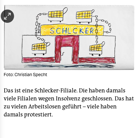
berlin
nord
wahrheit
verlag
verlag
veranstaltungen
Foto: Christian Specht
shop
fragen & hilfe
Das ist eine Schlecker-Filiale. Die haben damals
viele Filialen wegen Insolvenz geschlossen. Das hat
unterstützen
zu vielen Arbeitslosen geführt – viele haben
damals protestiert.
abo
genossenschaft