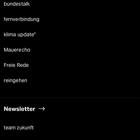
bundestalk
fernverbindung
klima update°
Mauerecho
Freie Rede
reingehen
Newsletter
team zukunft