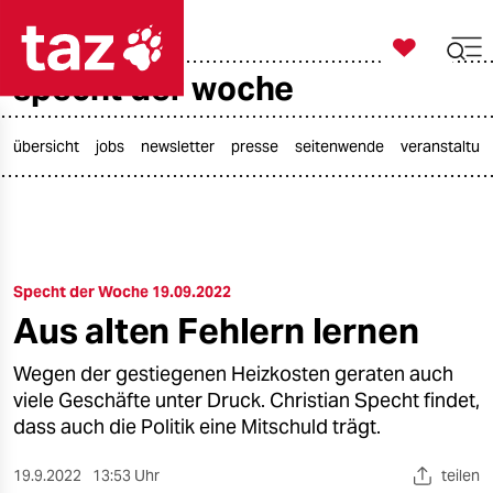

taz zahl ich
specht der woche

taz zahl ich
taz zahl ich
übersicht
jobs
newsletter
presse
seitenwende
veranstaltun
themen
politik
Specht der Woche 19.09.2022
öko
Aus alten Fehlern lernen
gesellschaft
Wegen der gestiegenen Heizkosten geraten auch
kultur
viele Geschäfte unter Druck. Christian Specht findet,
dass auch die Politik eine Mitschuld trägt.
sport
19.9.2022
13:53 Uhr
teilen