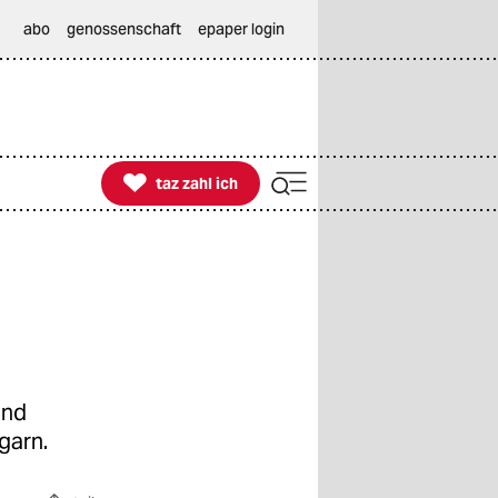
abo
genossenschaft
epaper login

taz zahl ich
taz zahl ich
und
garn.