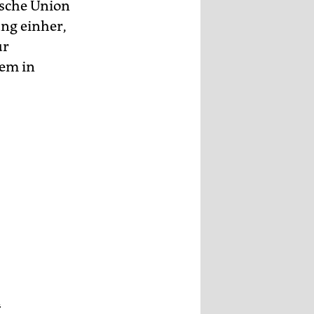
ische Union
ng einher,
ur
lem in
n