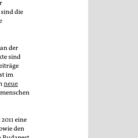
r
sind die
e
 an der
kte sind
eiträge
st im
án
neue
nsmenschen
it 2011 eine
sowie den
n Budapest,