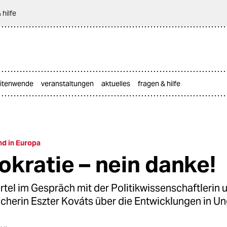
 hilfe
itenwende
veranstaltungen
aktuelles
fragen & hilfe
nd in Europa
kratie – nein danke!
tel im Gespräch mit der Politikwissenschaftlerin 
cherin Eszter Kováts über die Entwicklungen in Un