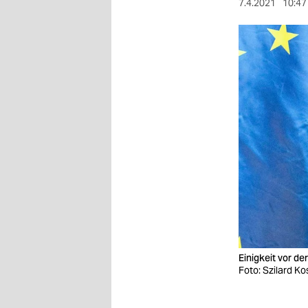
berlin
7.4.2021
10:47
nord
wahrheit
verlag
verlag
veranstaltungen
shop
fragen & hilfe
unterstützen
abo
Einigkeit vor d
Foto: Szilard K
genossenschaft