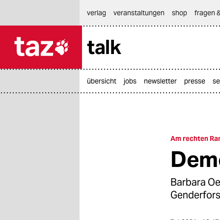
hautnavigation anspringen
hauptinhalt anspringen
footer anspringen
verlag
veranstaltungen
shop
fragen &
talk

taz zahl ich
taz zahl ich
übersicht
jobs
newsletter
presse
se
themen
politik
öko
Am rechten Ra
Demo
gesellschaft
kultur
Barbara Oer
Genderfors
sport