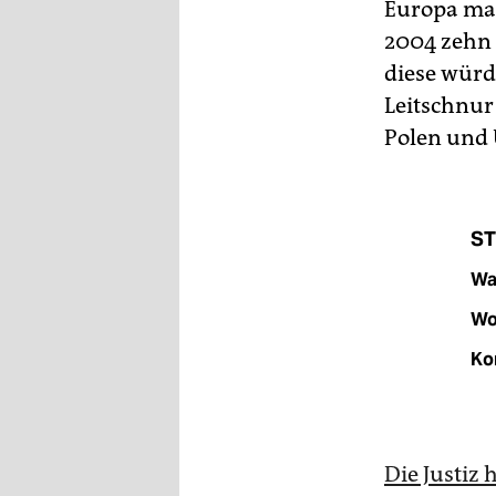
epaper login
Europa mac
2004 zehn 
diese würd
Leitschnur
Polen und U
ST
Wan
Wo
Ko
Die Justiz