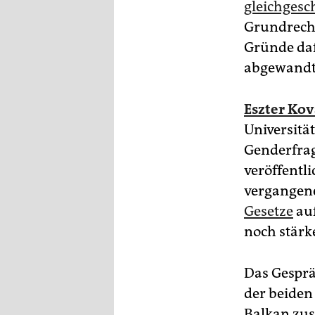
gleichgesc
Grundrecht
Gründe daf
abgewandt 
Eszter Kov
Universitä
Genderfrag
veröffentli
vergangene
Gesetze
au
noch stärke
Das Gesprä
der beiden
Balkan zus