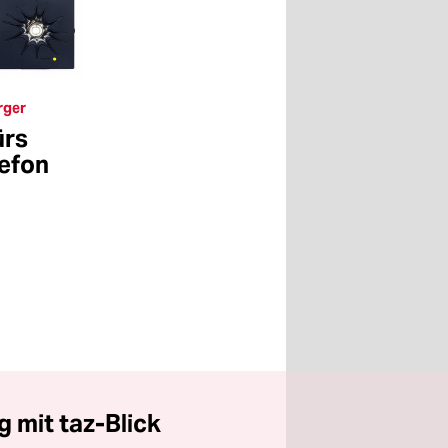
rger
ürs
lefon
 mit taz-Blick