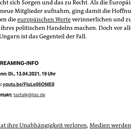
ht sich Sorgen und das zu Recht. Als die Europä
neue Mitglieder aufnahm, ging damit die Hoffnu
en die
europäischen Werte
verinnerlichen und z
 ihres politischen Handelns machen. Doch vor al
ngarn ist das Gegenteil der Fall.
REAMING-INFO
n: Di., 13.04.2021, 19 Uhr
:
youtu.be/FIuLe06OME8
ntakt:
taztalk@taz.de
 hat ihre Unabhängigkeit verloren
,
Medien werde