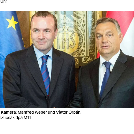
 Uhr
er Kamera: Manfred Weber und Viktor Orbán.
oszticsak dpa MTI