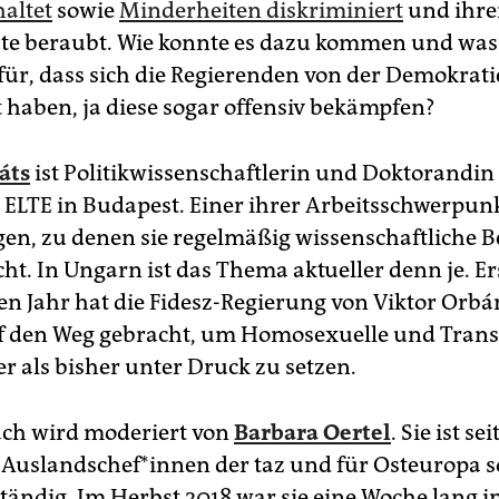
haltet
sowie
Minderheiten diskriminiert
und ihre
e beraubt. Wie konnte es dazu kommen und was 
ür, dass sich die Regierenden von der Demokrati
haben, ja diese sogar offensiv bekämpfen?
áts
ist Politikwissenschaftlerin und Doktorandin
t ELTE in Budapest. Einer ihrer Arbeitsschwerpun
en, zu denen sie regelmäßig wissenschaftliche B
cht. In Ungarn ist das Thema aktueller denn je. Er
n Jahr hat die Fidesz-Regierung von Viktor Orb
f den Weg gebracht, um Homosexuelle und Tra
r als bisher unter Druck zu setzen.
ch wird moderiert von
Barbara Oertel
. Sie ist se
 Auslandschef*innen der taz und für Osteuropa 
tändig. Im Herbst 2018 war sie eine Woche lang i