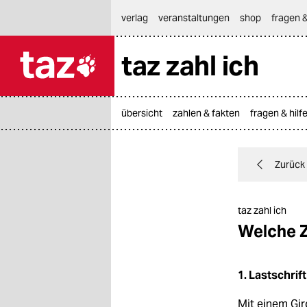
hautnavigation anspringen
hauptinhalt anspringen
footer anspringen
verlag
veranstaltungen
shop
fragen &
taz zahl ich

taz zahl ich
taz zahl ich
übersicht
zahlen & fakten
fragen & hilf
themen
politik
Zurück
öko
taz zahl ich
gesellschaft
Welche Z
kultur
1. Lastschrift
sport
Mit einem Gi