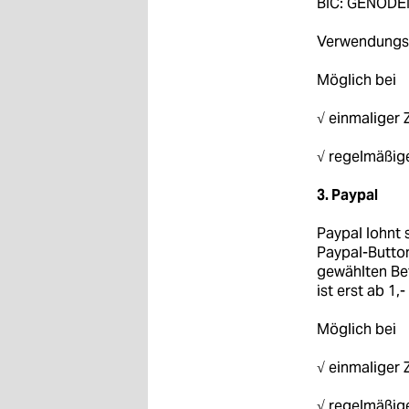
BIC: GENOD
epaper login
Verwendungsz
Möglich bei
√ einmaliger 
√ regelmäßige
3. Paypal
Paypal lohnt 
Paypal-Butto
gewählten Be
ist erst ab 1,
Möglich bei
√ einmaliger 
√ regelmäßige