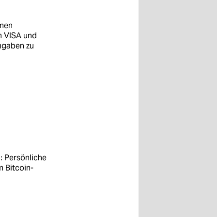
inen
n VISA und
ngaben zu
l: Persönliche
 Bitcoin-