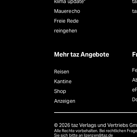
klima update°
ta
Mauerecho
ta
Freie Rede
reingehen
Mehr taz Angebote
F
F
Reisen
A
Kantine
e
Shop
D
Anzeigen
© 2026 taz Verlags und Vertriebs G
Alle Rechte vorbehalten. Bei rechtlichen Fr
Sie sich bitte an
lizenzen@taz.de