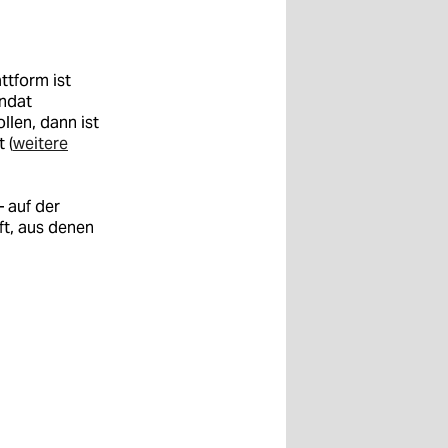
ttform ist
andat
len, dann ist
 (
weitere
– auf der
ft, aus denen