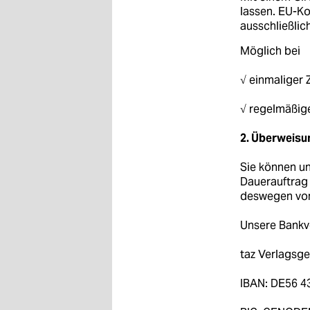
berlin
lassen. EU-K
ausschließlic
nord
Möglich bei
wahrheit
√ einmaliger 
verlag
√ regelmäßig
verlag
2. Überweisu
veranstaltungen
Sie können un
shop
Dauerauftrag 
deswegen von 
fragen & hilfe
Unsere Bankv
unterstützen
taz Verlagsg
abo
IBAN: DE56 4
genossenschaft