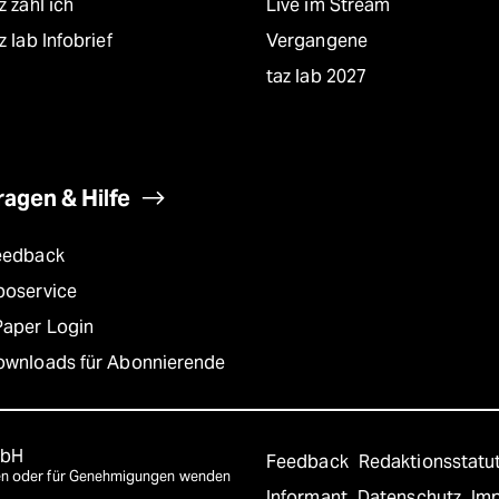
z zahl ich
Live im Stream
z lab Infobrief
Vergangene
taz lab 2027
ragen & Hilfe
eedback
boservice
Paper Login
ownloads für Abonnierende
mbH
Feedback
Redaktionsstatu
agen oder für Genehmigungen wenden
Informant
Datenschutz
Im