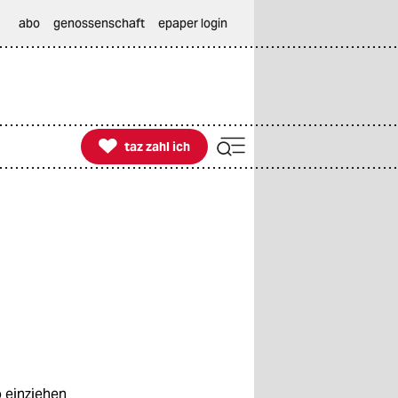
abo
genossenschaft
epaper login

taz zahl ich
taz zahl ich
 einziehen