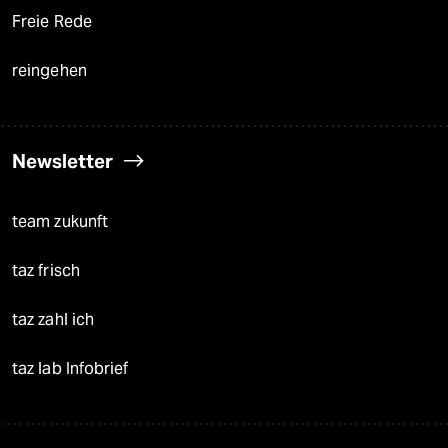
Freie Rede
reingehen
Newsletter
team zukunft
taz frisch
taz zahl ich
taz lab Infobrief