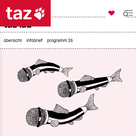

taz zahl ich
taz lab

taz zahl ich
taz zahl ich
übersicht
infobrief
programm 26
themen
politik
öko
gesellschaft
kultur
sport