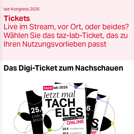
berlin
taz-Kongress 2026
nord
Tickets
Live im Stream, vor Ort, oder beides?
wahrheit
Wählen Sie das taz-lab-Ticket, das zu
verlag
Ihren Nutzungsvorlieben passt
verlag
veranstaltungen
Das Digi-Ticket zum Nachschauen
shop
fragen & hilfe
unterstützen
abo
genossenschaft