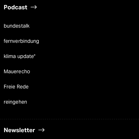
Podcast
bundestalk
fernverbindung
klima update°
Mauerecho
Freie Rede
reingehen
Newsletter