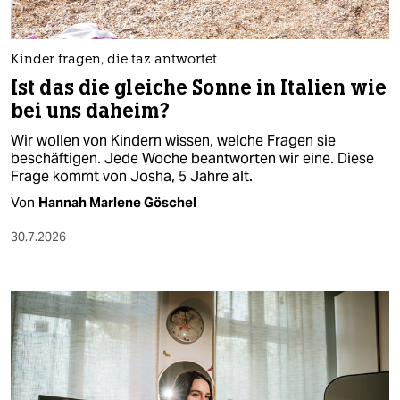
berlin
nord
Kinder fragen, die taz antwortet
wahrheit
Ist das die gleiche Sonne in Italien wie
bei uns daheim?
verlag
Wir wollen von Kindern wissen, welche Fragen sie
verlag
beschäftigen. Jede Woche beantworten wir eine. Diese
Frage kommt von Josha, 5 Jahre alt.
veranstaltungen
Von
Hannah Marlene Göschel
shop
30.7.2026
fragen & hilfe
unterstützen
abo
genossenschaft