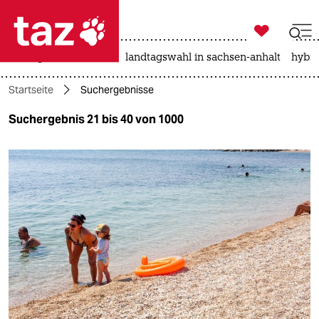

taz zahl ich
niedrigwasser
rente
landtagswahl in sachsen-anhalt
hybri

taz zahl ich
Startseite
Suchergebnisse
taz zahl ich
Suchergebnis 21 bis 40 von 1000
themen
politik
öko
gesellschaft
kultur
sport