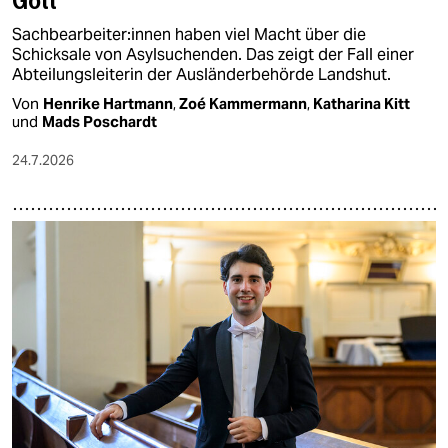
Gott“
Sach­be­ar­bei­te­r:in­nen haben viel Macht über die
Schicksale von Asylsuchenden. Das zeigt der Fall einer
Abteilungsleiterin der Ausländerbehörde Landshut.
Von
Henrike Hartmann
,
Zoé Kammermann
,
Katharina Kitt
und
Mads Poschardt
24.7.2026