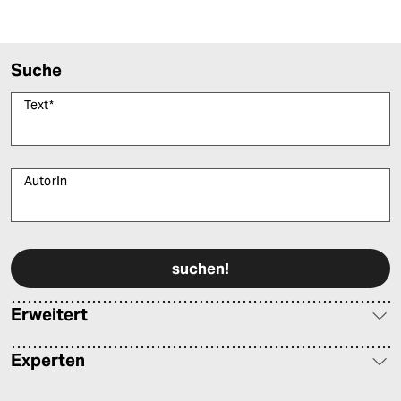
Suche
Text
*
AutorIn
Bitte füllen Sie alle Pflichtfelder (*) aus, um fortfahren zu können.
Erweitert
Experten