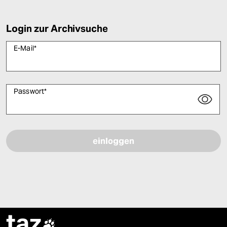
Login zur Archivsuche
E-Mail
*
Passwort
*
Bitte füllen Sie alle Pflichtfelder (*) aus, um fortfahren zu können.
taz
