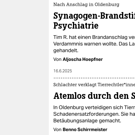
epaper login
Nach Anschlag in Oldenburg
Synagogen-Brandstif
Psychiatrie
Tim R. hat einen Brandanschlag ver
Verdammnis warnen wollte. Das Lan
gehandelt.
Von
Aljoscha Hoepfner
16.6.2025
Schlachter verklagt Tier­rechtler*inn
Atemlos durch den 
In Oldenburg verteidigen sich Tier
Schadenersatzforderungen. Sie h
Betäubungsanlage gemacht.
Von
Benno Schirrmeister