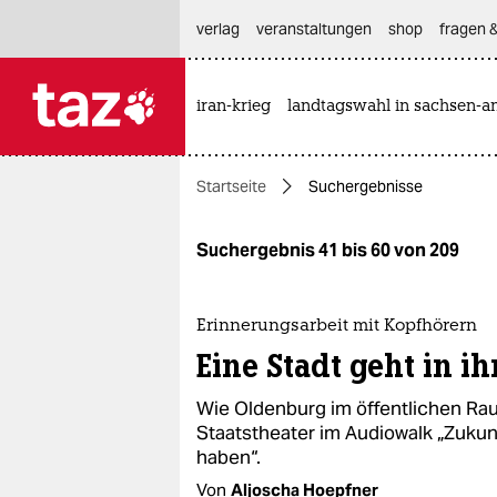
hautnavigation anspringen
hauptinhalt anspringen
footer anspringen
verlag
veranstaltungen
shop
fragen &
iran-krieg
landtagswahl in sachsen-an

taz zahl ich
taz zahl ich
Startseite
Suchergebnisse
themen
politik
Suchergebnis 41 bis 60 von 209
öko
Erinnerungsarbeit mit Kopfhörern
gesellschaft
Eine Stadt geht in i
kultur
Wie Oldenburg im öffentlichen Rau
Staatstheater im Audiowalk „Zukun
sport
haben“.
Von
Aljoscha Hoepfner