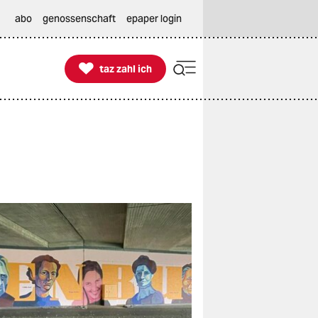
abo
genossenschaft
epaper login

taz zahl ich
taz zahl ich