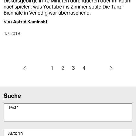
Diskursgebirge in 70 Minuten durchqueren oder im Raum
nachspielen, was Youtube ins Zimmer spült: Die Tanz-
Biennale in Venedig war überraschend.
Von
Astrid Kaminski
4.7.2019
1
2
3
4
Suche
Text
*
AutorIn