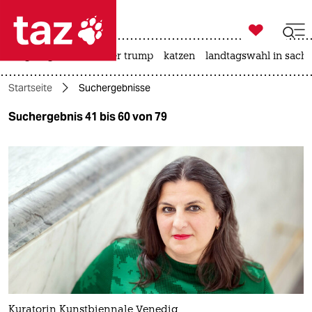

taz zahl ich
bergsteigen
usa unter trump
katzen
landtagswahl in sachs

taz zahl ich
Startseite
Suchergebnisse
taz zahl ich
Suchergebnis 41 bis 60 von 79
themen
politik
öko
gesellschaft
kultur
sport
Kuratorin Kunstbiennale Venedig