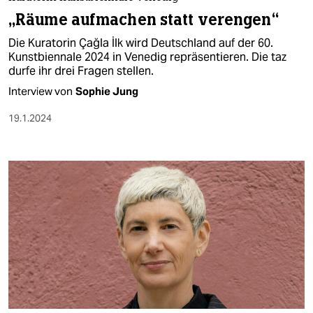
berlin
„Räume aufmachen statt verengen“
nord
Die Kuratorin Çağla İlk wird Deutschland auf der 60.
Kunstbiennale 2024 in Venedig repräsentieren. Die taz
wahrheit
durfe ihr drei Fragen stellen.
Interview von
Sophie Jung
verlag
19.1.2024
verlag
veranstaltungen
shop
fragen & hilfe
unterstützen
abo
genossenschaft